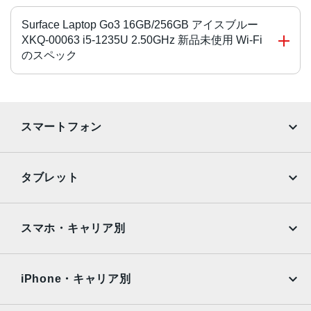
Surface Laptop Go3 16GB/256GB アイスブルー
XKQ-00063 i5-1235U 2.50GHz 新品未使用 Wi-Fi
のスペック
CPU
第12世代 Intel Core i5-1235U
スマートフォン
ディスプレイサイズ
iPhone
Galaxy
12.4 インチ
タブレット
サイズ・重量
Google Pixel
Xperia
iPad
iPad mini
278x15.7x206 mm
AQUOS
Xiaomi
スマホ・キャリア別
1.13 kg
iPad Air
iPad Pro
OPPO
Android
メモリ容量
docomo
au
Surface
Galaxy Tab
iPhone・キャリア別
16GB
SoftBank
楽天モバイル
ストレージ容量
Xiaomi Tablet