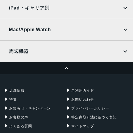
docomo
au
Ymobile
SIMフリー
256GB
iPad・キャリア別
SoftBank
楽天モバイル
カラー
UQmobile
au
SoftBank
アイスブルー
Ymobile
SIMフリー
Mac/Apple Watch
バッテリー持続時間
docomo
Wi-Fi
UQmobile
MacBook
MacBook Air
最大約15時間
周辺機器
生体認証
MacBook Pro
iMac
ページトップへ
指紋認証
Apple Pencil
Keyboard
Mac mini
Mac Studio
発売日
充電器
iPadケース
Mac Pro
Apple Watch
2023年10月3日
店舗情報
ご利用ガイド
特集
お問い合わせ
お知らせ・キャンペーン
プライバシーポリシー
お客様の声
特定商取引法に基づく表記
よくある質問
サイトマップ