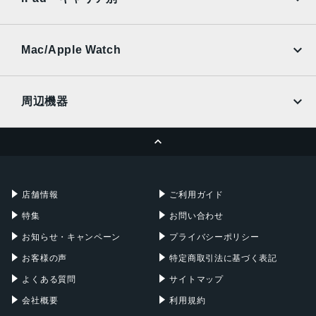
SoftBank
楽天モバイル
UQmobile
au
SoftBank
Ymobile
SIMフリー
Mac/Apple Watch
docomo
Wi-Fi
UQmobile
MacBook
MacBook Air
周辺機器
MacBook Pro
iMac
ページトップへ
Apple Pencil
Keyboard
Mac mini
Mac Studio
充電器
iPadケース
Mac Pro
Apple Watch
店舗情報
ご利用ガイド
特集
お問い合わせ
お知らせ・キャンペーン
プライバシーポリシー
お客様の声
特定商取引法に基づく表記
よくある質問
サイトマップ
会社概要
利用規約