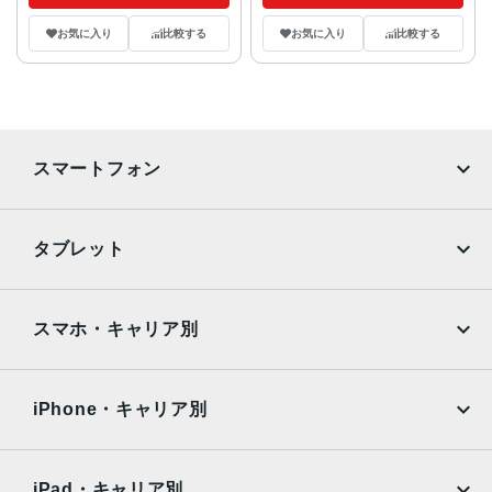
お気に入り
比較する
お気に入り
比較する
スマートフォン
iPhone
Galaxy
タブレット
Google Pixel
Xperia
iPad
iPad mini
AQUOS
Xiaomi
スマホ・キャリア別
iPad Air
iPad Pro
OPPO
Android
docomo
au
Surface
Galaxy Tab
iPhone・キャリア別
SoftBank
楽天モバイル
Xiaomi Tablet
docomo
au
Ymobile
SIMフリー
iPad・キャリア別