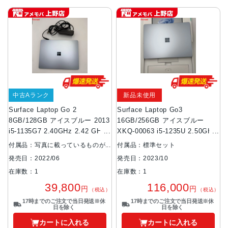
中古Aランク
新品未使用
Surface Laptop Go 2
Surface Laptop Go3
8GB/128GB アイスブルー 2013
16GB/256GB アイスブルー
i5-1135G7 2.40GHz 2.42 GHz
XKQ-00063 i5-1235U 2.50GHz
極美品
新品未使用 Wi-Fi
付属品：写真に載っているものが
付属品：標準セット
全てです
発売日：2023/10
発売日：2022/06
在庫数：1
在庫数：1
116,000
39,800
円
円
（税込）
（税込）
17時までのご注文で当日発送※休
17時までのご注文で当日発送※休
日を除く
日を除く
カートに入れる
カートに入れる