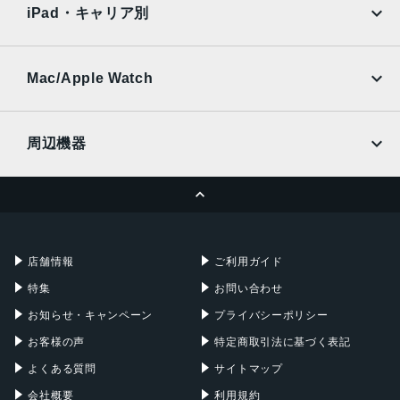
Ymobile
SIMフリー
iPad・キャリア別
SoftBank
楽天モバイル
UQmobile
au
SoftBank
Ymobile
SIMフリー
Mac/Apple Watch
docomo
Wi-Fi
UQmobile
MacBook
MacBook Air
周辺機器
MacBook Pro
iMac
ページトップへ
Apple Pencil
Keyboard
Mac mini
Mac Studio
充電器
iPadケース
Mac Pro
Apple Watch
店舗情報
ご利用ガイド
特集
お問い合わせ
お知らせ・キャンペーン
プライバシーポリシー
お客様の声
特定商取引法に基づく表記
よくある質問
サイトマップ
会社概要
利用規約