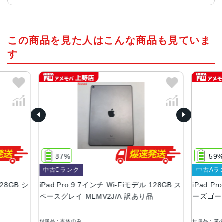
チップ・プロセッサー
この商品を見た人はこんな商品も見ていま
64ビットアーキテクチャ搭載A9Xチップ
組み込み型M9コプロセッサ
す
カラー
ゴールド、スペースグレイ、シルバー 、ローズゴールド
サイズ
240×169.5×6.1mm
液晶
Retinaディスプレイ
87%
59
9.7インチ（対角）LEDバックライトMulti-Touchディスプ
中古Cランク
中古Aラ
レイ
128GB シ
iPad Pro 9.7インチ Wi-Fiモデル 128GB ス
iPad P
2,048 x 1,536ピクセル解像度、264ppi
ペースグレイ MLMV2J/A 訳あり品
ーズゴール
広色域ディスプレイ（P3）
True Toneディスプレイ
付属品：本体のみ
付属品：箱