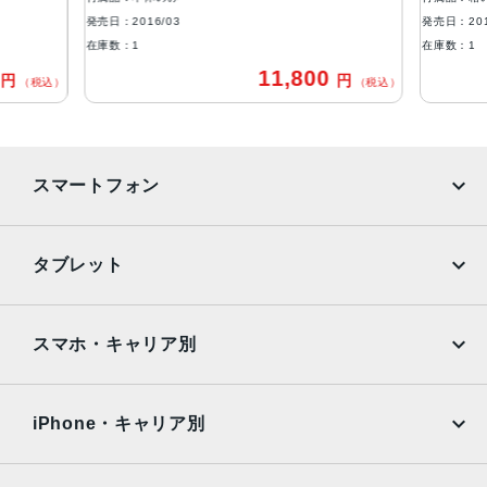
バッテリー
発売日：2016/03
発売日：201
在庫数：1
在庫数：1
42.5Wh リチャージャブルリチウムポリマーバッテリー内蔵
0
11,800
円
円
（税込）
（税込）
RAM
2GB
ストレージ
スマートフォン
32GB、128GB、256GB
セキュア認証
iPhone
Galaxy
タブレット
Touch ID
Google Pixel
Xperia
発売日
iPad
iPad mini
AQUOS
Xiaomi
スマホ・キャリア別
2016年3月31日
iPad Air
iPad Pro
OPPO
Android
docomo
au
Surface
Galaxy Tab
iPhone・キャリア別
SoftBank
楽天モバイル
Xiaomi Tablet
docomo
au