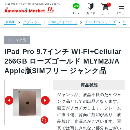
iPad Pro 9.7インチ Wi-Fi+Cellular 256GB ローズゴールド MLYM2J/A Apple版SIMフリー ジャンク品 | 中古スマホ販売のアメモバマーケット
0
アメモバマーケット
Line
ガイド
カート
メニュー
HOME
タブレット
iPad(アイパッド)
iPad Pro シリーズ
SI
ジャンク品
iPad Pro 9.7インチ Wi-Fi+Cellular
256GB ローズゴールド MLYM2J/A
Apple版SIMフリー ジャンク品
商品状態
ジャンク品、液晶不良のためジャ
ンク品としての出品となります。
画面がチカチカします、フレーム
に擦り傷、背面に刻印があり、液
晶焼け、光漏れがございます。写
真では写しきれない部分もござい