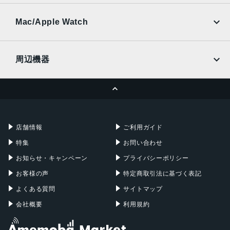
UQmobile
au
SoftBank
Ymobile
SIMフリー
Mac/Apple Watch
docomo
Wi-Fi
UQmobile
MacBook
MacBook Air
周辺機器
MacBook Pro
iMac
ページトップへ
Apple Pencil
Keyboard
Mac mini
Mac Studio
充電器
iPadケース
Mac Pro
Apple Watch
店舗情報
ご利用ガイド
特集
お問い合わせ
お知らせ・キャンペーン
プライバシーポリシー
お客様の声
特定商取引法に基づく表記
よくある質問
サイトマップ
会社概要
利用規約