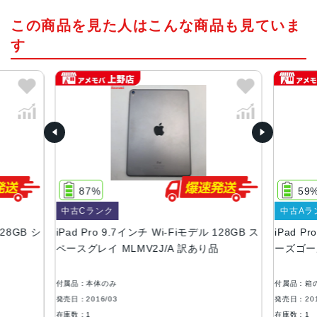
チップ・プロセッサー
この商品を見た人はこんな商品も見ていま
64ビットアーキテクチャ搭載A9Xチップ
組み込み型M9コプロセッサ
す
カラー
ゴールド、スペースグレイ、シルバー 、ローズゴールド
サイズ
240×169.5×6.1mm
液晶
Retinaディスプレイ
87%
59
9.7インチ（対角）LEDバックライトMulti-Touchディスプ
中古Cランク
中古Aラ
レイ
128GB シ
iPad Pro 9.7インチ Wi-Fiモデル 128GB ス
iPad P
2,048 x 1,536ピクセル解像度、264ppi
ペースグレイ MLMV2J/A 訳あり品
ーズゴール
広色域ディスプレイ（P3）
True Toneディスプレイ
付属品：本体のみ
付属品：箱
バッテリー
発売日：2016/03
発売日：201
在庫数：1
在庫数：1
42.5Wh リチャージャブルリチウムポリマーバッテリー内蔵