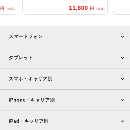
0
11,800
円
円
（税込）
（税込）
RAM
2GB
ストレージ
スマートフォン
32GB、128GB、256GB
セキュア認証
iPhone
Galaxy
タブレット
Touch ID
Google Pixel
Xperia
発売日
iPad
iPad mini
AQUOS
Xiaomi
スマホ・キャリア別
2016年3月31日
iPad Air
iPad Pro
OPPO
Android
docomo
au
Surface
Galaxy Tab
iPhone・キャリア別
SoftBank
楽天モバイル
Xiaomi Tablet
docomo
au
Ymobile
SIMフリー
iPad・キャリア別
SoftBank
楽天モバイル