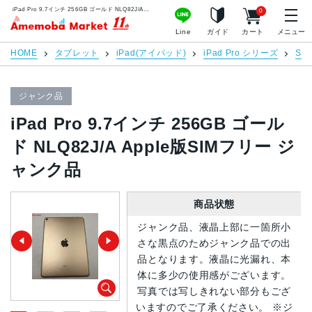
iPad Pro 9.7インチ 256GB ゴールド NLQ82J/A Apple版SIMフリー ジャンク品 | 中古スマホ販売のアメモバマーケット
0
アメモバマーケット
Line
ガイド
カート
メニュー
HOME
タブレット
iPad(アイパッド)
iPad Pro シリーズ
SI
ジャンク品
iPad Pro 9.7インチ 256GB ゴール
ド NLQ82J/A Apple版SIMフリー ジ
ャンク品
商品状態
ジャンク品、液晶上部に一箇所小
さな黒点のためジャンク品での出
品となります。液晶に光漏れ、本
体に多少の使用感がございます。
写真では写しきれない部分もござ
いますのでご了承ください。 ※ジ