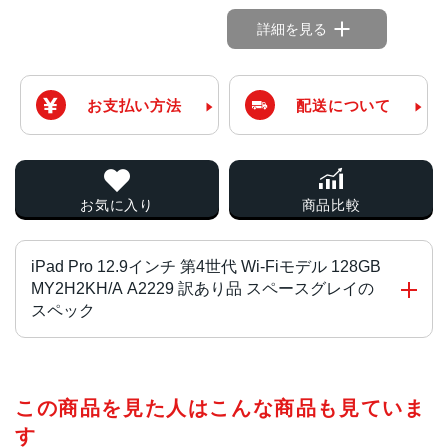
詳細を見る
お支払い方法
配送について
お気に入り
商品比較
iPad Pro 12.9インチ 第4世代 Wi-Fiモデル 128GB
MY2H2KH/A A2229 訳あり品 スペースグレイの
スペック
チップ・プロセッサー
この商品を見た人はこんな商品も見ていま
A12Z Bionic+M12コプロセッサー
す
カラー