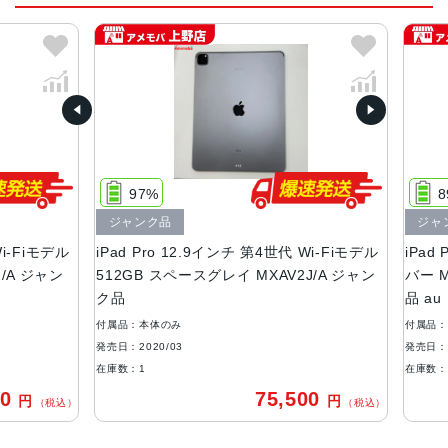
スペースグレイ、シルバー
サイズ
280.6 x 214.9 x 5.9mm
液晶
12.9インチ Liquid Retina ProMotionテクノロジー
広色域ディスプレイ（P3）
97%
89
True Toneディスプレイ
ジャンク品
ジャン
耐指紋性撥油コーティング
-Fiモデル
iPad Pro 12.9インチ 第4世代 Wi-Fiモデル
iPad P
フルラミネーションディスプレイ
A ジャン
512GB スペースグレイ MXAV2J/A ジャン
バー MX
反射防止コーティング
ク品
品 au
1.8%の反射率
600ニトの輝度
付属品：本体のみ
付属品：本
発売日：2020/03
発売日：202
バッテリー
在庫数：1
在庫数：1
36.71Wh リチウムポリマー
0
75,500
円
円
（税込）
（税込）
Wi‑Fi接続最大10時間