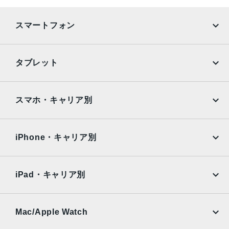
セルラー接続時最大9時間
スマートフォン
RAM
6GB
iPhone
Galaxy
タブレット
ストレージ
Google Pixel
Xperia
128GB、256GB、512GB、1TB
iPad
iPad mini
AQUOS
Xiaomi
スマホ・キャリア別
セキュア認証
iPad Air
iPad Pro
OPPO
Android
FACE ID
docomo
au
Surface
Galaxy Tab
iPhone・キャリア別
発売日
SoftBank
楽天モバイル
Xiaomi Tablet
2020年3月25日
docomo
au
Ymobile
SIMフリー
iPad・キャリア別
SoftBank
楽天モバイル
UQmobile
au
SoftBank
Ymobile
SIMフリー
Mac/Apple Watch
docomo
Wi-Fi