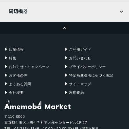
UQmobile
MacBook
MacBook Air
周辺機器
MacBook Pro
iMac
ページトップへ
Apple Pencil
Keyboard
Mac mini
Mac Studio
充電器
iPadケース
Mac Pro
Apple Watch
店舗情報
ご利用ガイド
特集
お問い合わせ
お知らせ・キャンペーン
プライバシーポリシー
お客様の声
特定商取引法に基づく表記
よくある質問
サイトマップ
会社概要
利用規約
〒110-0005
東京都台東区上野4-7-8 アメ横センタービル1F-27
TEL : 03-3834-3749（10:00～20:00 定休日：第3水曜日）