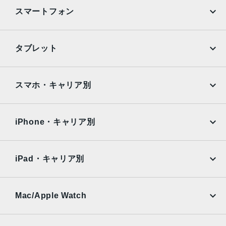
ストレージ
スマートフォン
128GB、256GB、512GB、1TB、2TB
カメラ
iPhone
Galaxy
タブレット
広角：12MP、ƒ/1.8絞り値
Google Pixel
Xperia
超広角：10MP、ƒ/2.4絞り値、125°視野角
iPad
iPad mini
センサー
AQUOS
Xiaomi
スマホ・キャリア別
Face ID
iPad Air
iPad Pro
OPPO
Android
LiDARスキャナ
docomo
au
Surface
Galaxy Tab
iPhone・キャリア別
3軸ジャイロ
加速度センサー
SoftBank
楽天モバイル
Xiaomi Tablet
気圧計
docomo
au
環境光センサー
Ymobile
SIMフリー
iPad・キャリア別
SoftBank
楽天モバイル
バッテリー
UQmobile
au
SoftBank
40.88Whリチャージャブルリチウムポリマーバッテリー内
Ymobile
SIMフリー
Mac/Apple Watch
蔵
docomo
Wi-Fi
Wi‑Fiでのインターネット利用、ビデオ再生：最大10時間
UQmobile
MacBook
MacBook Air