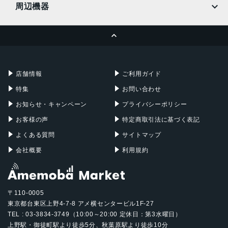
電源アダプタ、またはUSB-C経由でコンピュータを使って
周辺機器
充電
MacBook Pro
iMac
Wi-Fi + Cellularモデル
ページトップへ
携帯電話データネットワークでのインターネット利用：最
Apple Pencil
Keyboard
Mac mini
Mac Studio
大9時間
充電器
iPadケース
発売日
Mac Pro
Apple Watch
店舗情報
ご利用ガイド
2022年10月26日
特集
お問い合わせ
お知らせ・キャンペーン
プライバシーポリシー
お客様の声
特定商取引法に基づく表記
よくある質問
サイトマップ
会社概要
利用規約
〒110-0005
東京都台東区上野4-7-8 アメ横センタービル1F-27
TEL : 03-3834-3749（10:00～20:00 定休日：第3水曜日）
上野駅・御徒町駅より徒歩5分、秋葉原駅より徒歩10分