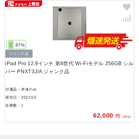
16コアNeural Engine
100GB/sのメモリ帯域幅
8GB RAM：128GB、256GB、512GBストレージ搭載モデ
ル
16GB RAM：1TBまたは2TBストレージ搭載モデル
カラー
87%
シルバー、スペースグレイ
ジャンク品
サイズ
iPad Pro 12.9インチ 第6世代 Wi-Fiモデル 256GB シル
バー PNXT3J/A ジャンク品
214.9ｘ280.6ｘ6.4mm
重さ
付属品：本体のみ
Wi-Fiモデル：682ｇ
発売日：2022/10
Wi-Fi + Cellularモデル：684ｇ
在庫数：1
液晶
62,000
円
（税込）
IPSテクノロジー搭載12.9インチ（対角）ミニLEDバックラ
イトMulti-Touchディスプレイ