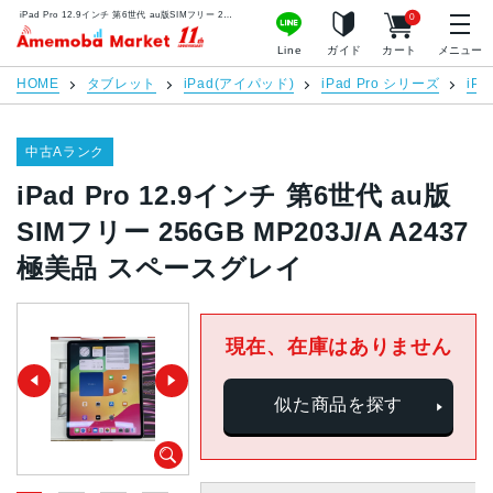
iPad Pro 12.9インチ 第6世代 au版SIMフリー 256GB MP203J/A A2437 極美品 スペースグレイ | 中古スマホ販売のアメモバマーケット
0
アメモバマーケット
Line
ガイド
カート
メニュー
HOME
タブレット
iPad(アイパッド)
iPad Pro シリーズ
iPa
中古Aランク
iPad Pro 12.9インチ 第6世代 au版
SIMフリー 256GB MP203J/A A2437
極美品 スペースグレイ
現在、在庫はありません
似た商品を探す