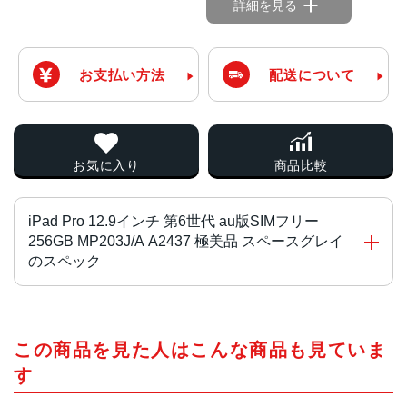
詳細を見る
お支払い方法
配送について
お気に入り
商品比較
iPad Pro 12.9インチ 第6世代 au版SIMフリー
256GB MP203J/A A2437 極美品 スペースグレイ
のスペック
チップ・プロセッサー
この商品を見た人はこんな商品も見ていま
Apple M2チップ
4つの高性能コアと4つの高効率コアを搭載した8コアCPU
す
10コアGPU