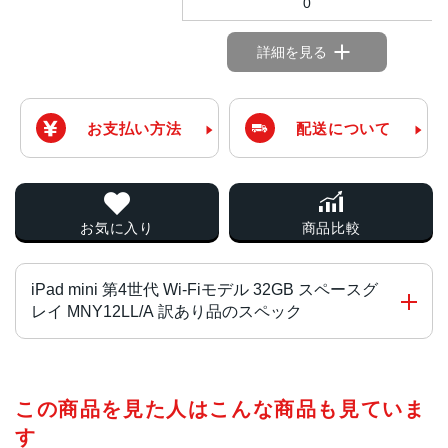
0
詳細を見る
お支払い方法
配送について
お気に入り
商品比較
iPad mini 第4世代 Wi-Fiモデル 32GB スペースグ
レイ MNY12LL/A 訳あり品のスペック
チップ・プロセッサー
この商品を見た人はこんな商品も見ていま
A8 64-bit 1.5 GHz、M8 モーションコプロセッサ
す
カラー