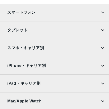
2015年9月9日
スマートフォン
iPhone
Galaxy
タブレット
Google Pixel
Xperia
iPad
iPad mini
AQUOS
Xiaomi
スマホ・キャリア別
iPad Air
iPad Pro
OPPO
Android
docomo
au
Surface
Galaxy Tab
iPhone・キャリア別
SoftBank
楽天モバイル
Xiaomi Tablet
docomo
au
Ymobile
SIMフリー
iPad・キャリア別
SoftBank
楽天モバイル
UQmobile
au
SoftBank
Ymobile
SIMフリー
Mac/Apple Watch
docomo
Wi-Fi