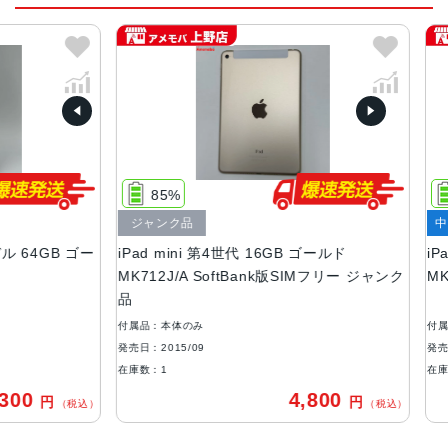
スペースグレー、シルバー、ゴールド
サイズ
高さ20.32cmx幅13.48cmx厚さ0.61cm
液晶
7.9インチIPS液晶 “Retina” ディスプレイ( 2048 × 1536ド
ット）
85%
7
RAM
ジャンク品
中古B
 64GB ゴー
iPad mini 第4世代 16GB ゴールド
iPad 
2GB
MK712J/A SoftBank版SIMフリー ジャンク
MK78
ストレージ
品
16GB、32GB、64GB、128GB
付属品：本体のみ
付属品：
発売日：2015/09
発売日：20
バッテリー容量
在庫数：1
在庫数：
6,471mAh
0
4,800
円
円
（税込）
（税込）
発売日