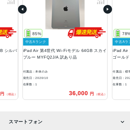
サイズ
247.6×178.5×6.1mm
重量
Wi-Fiモデル 458ｇ Cellularモデル 460g
85%
78
液晶
中古Aランク
中古Aラ
4GB シルバ
iPad Air 第4世代 Wi-Fiモデル 64GB スカイ
iPad A
ディスプレイ：10.9インチ（2,360 x 1,640ピクセル）264
ブルー MYFQ2J/A 訳あり品
ゴールド 
ppi, Liquid Retinaディスプレイ 広色域ディスプレイ（P
3）・True Toneディスプレイ
付属品：本体のみ
付属品：標
コネクタ
発売日：2020/10
発売日：202
USB-C
在庫数：1
在庫数：1
0
36,000
円
円
バッテリー
（税込）
（税込）
28.6Whリチャージャブルリチウムポリマーバッテリー内蔵
ストレージ
スマートフォン
64GB、256GB