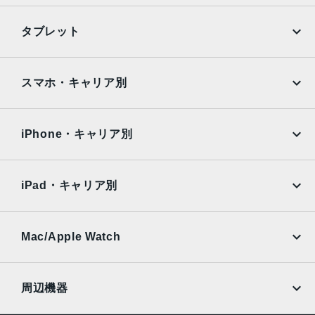
セキュア認証
iPhone
Galaxy
タブレット
Touch ID
Google Pixel
Xperia
発売日
iPad
iPad mini
AQUOS
Xiaomi
2020年10月23日
スマホ・キャリア別
iPad Air
iPad Pro
OPPO
Android
docomo
au
Surface
Galaxy Tab
iPhone・キャリア別
SoftBank
楽天モバイル
Xiaomi Tablet
docomo
au
Ymobile
SIMフリー
iPad・キャリア別
SoftBank
楽天モバイル
UQmobile
au
SoftBank
Ymobile
SIMフリー
Mac/Apple Watch
docomo
Wi-Fi
UQmobile
MacBook
MacBook Air
周辺機器
MacBook Pro
iMac