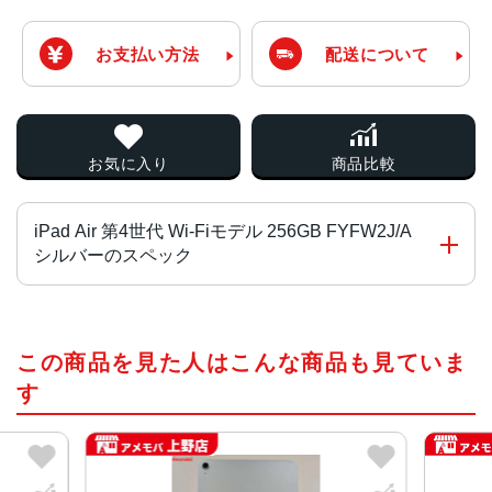
お支払い方法
配送について
お気に入り
商品比較
iPad Air 第4世代 Wi-Fiモデル 256GB FYFW2J/A
シルバーのスペック
チップ・プロセッサー
この商品を見た人はこんな商品も見ていま
A14 Bionicチップ 5nmプロセス
す
カラー
スカイブルー、スペースグレイ、シルバー、グリーン、ロ
ーズゴールド