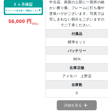
中古品、画面の上部に一箇所の細
3 ヶ月保証
かい擦り傷、フレームに打ち傷や
※ジャンク品を除く
詳細はこちら
塗装ハゲがございます。写真では
写しきれない部分もございますの
56,000
円
(税込)
でご了承ください。
付属品
標準セット
バッテリー
86%
在庫店舗
アメモバ 上野店
在庫数
0
詳細を見る