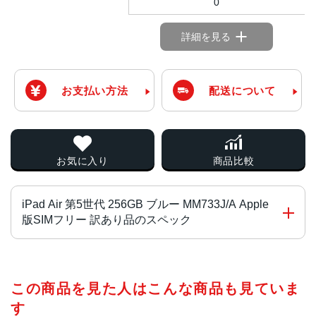
0
詳細を見る
お支払い方法
配送について
お気に入り
商品比較
iPad Air 第5世代 256GB ブルー MM733J/A Apple
版SIMフリー 訳あり品のスペック
チップ・プロセッサー
この商品を見た人はこんな商品も見ていま
Apple M1チップ
8コアCPU
す