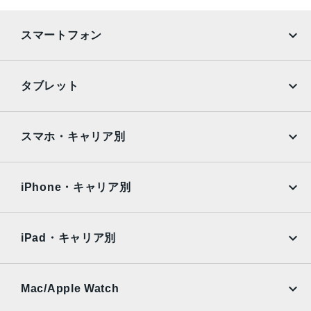
カメラ
12MP広角カメラ、ƒ/1.8絞り値
スマートフォン
最大5倍のデジタルズーム
5枚構成のレンズ
Focus Pixelsを使ったオートフォーカス
iPhone
Galaxy
タブレット
パノラマ（最大63MP）
Google Pixel
Xperia
スマートHDR 3
写真とLive Photosの広色域キャプチャ
iPad
iPad mini
AQUOS
Xiaomi
スマホ・キャリア別
写真へのジオタグ添付
自動手ぶれ補正
iPad Air
iPad Pro
OPPO
Android
バーストモード
docomo
au
画像撮影フォーマット：HEIF、JPEG
Surface
Galaxy Tab
iPhone・キャリア別
SoftBank
楽天モバイル
バッテリー
Xiaomi Tablet
docomo
au
28.6Whリチャージャブルリチウムポリマーバッテリー内蔵
Ymobile
SIMフリー
iPad・キャリア別
ストレージ
SoftBank
楽天モバイル
UQmobile
au
SoftBank
64GB、256GB
Ymobile
SIMフリー
Mac/Apple Watch
セキュア認証
docomo
Wi-Fi