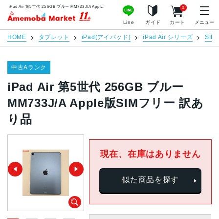
iPad Air 第5世代 256GB ブルー MM733J/A Apple版SIMフリー 訳あり品 | 中古スマホ販売のアメモバマーケット
0
アメモバマーケット
Line
ガイド
カート
メニュー
HOME
タブレット
iPad(アイパッド)
iPad Air シリーズ
SI
中古Aランク
iPad Air 第5世代 256GB ブルー
MM733J/A Apple版SIMフリー 訳あ
り品
現在、在庫はありません
似た商品を探す