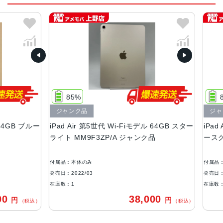
8コアのグラフィックス
Apple Neural Engine
カラー
スペースグレイ、スターライト、ピンク、パープル、ブル
ー
サイズ
247.6×178.5×6.1mm
85%
86
ジャンク品
ジャン
重量
4GB ブルー
iPad Air 第5世代 Wi-Fiモデル 64GB スター
iPad A
Wi-Fiモデル：461 g
ライト MM9F3ZP/A ジャンク品
ースグレ
Wi-Fi + Cellularモデル：462 g
液晶
付属品：本体のみ
付属品：本
10.9インチ
発売日：2022/03
発売日：202
在庫数：1
在庫数：1
コネクタ
0
38,000
円
円
（税込）
（税込）
USB-C