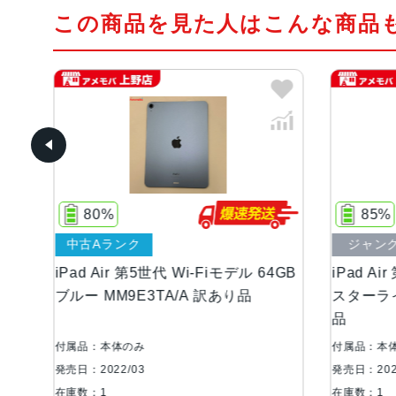
この商品を見た人はこんな商品
85%
ク
ジャンク品
第5世代 Wi-Fiモデル 64GB
iPad Air 第5世代 Wi-Fiモデル
E3TA/A 訳あり品
スターライト MM9F3ZP/A 
品
み
付属品：本体のみ
3
発売日：2022/03
在庫数：1