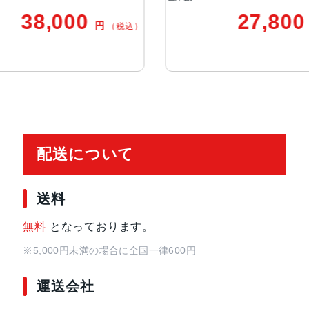
5枚構成のレンズ
27,800
円
（税込）
（税込）
Focus Pixelsを使ったオートフォ
パノラマ（最大63MP）
スマートHDR 3
写真とLive Photosの広色域キャプ
写真へのジオタグ添付
自動手ぶれ補正
バーストモード
配送について
画像撮影フォーマット：HEIF、JP
バッテリー
28.6Whリチャージャブルリチウ
送料
無料
となっております。
ストレージ
64GB、256GB
※5,000円未満の場合に全国一律600円
セキュア認証
Touch ID
運送会社