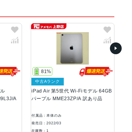
ンク、パープル、ブルー
1%
79%
Aランク
ジャンク品
 Air 第5世代 Wi-Fiモデル 64GB
iPad Air 第5世代 Wi-F
ル MME23ZP/A 訳あり品
スターライト MM9F3ZP
品
：本体のみ
付属品：本体のみ
022/03
発売日：2022/03
1
在庫数：1