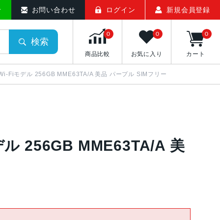
せ
お問い合わせ
ログイン
新規会員登録
0
0
0
検索
商品比較
お気に入り
カート
版Wi-Fiモデル 256GB MME63TA/A 美品 パープル SIMフリー
デル 256GB MME63TA/A 美