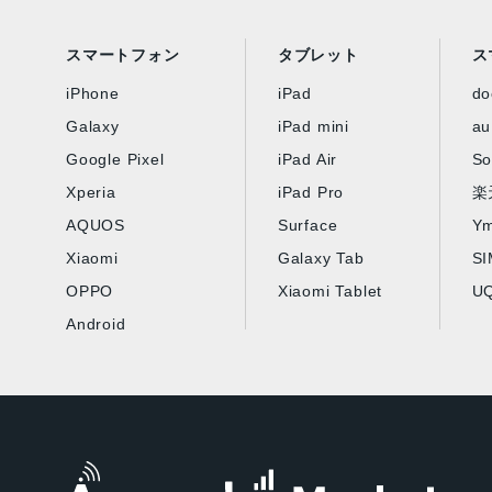
スマートフォン
タブレット
ス
iPhone
iPad
d
Galaxy
iPad mini
au
Google Pixel
iPad Air
So
Xperia
iPad Pro
楽
AQUOS
Surface
Ym
Xiaomi
Galaxy Tab
S
OPPO
Xiaomi Tablet
UQ
Android