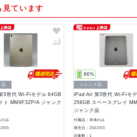
も見ています
8コアのグラフィックス
Apple Neural Engine
カラー
スペースグレイ、スターライト、ピ
サイズ
247.6×178.5×6.1mm
重量
Wi-Fiモデル：461 g
86%
8
Wi-Fi + Cellularモデル：462 g
ジャンク品
中古
液晶
10.9インチ
 64GB
iPad Air 第5世代 Wi-Fiモデル
iPad
ジャンク
256GB スペースグレイ MM9L3J/A
パープ
コネクタ
USB-C
ジャンク品
付属品：本体のみ
付属品
カメラ
12MP広角カメラ、ƒ/1.8絞り値
発売日：2022/03
発売日：2
最大5倍のデジタルズーム
在庫数：1
在庫数：