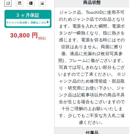
商品状態
ジャンク品、TouchIDに使用不可
3 ヶ月保証
のためジャンク品での出品となり
※ジャンク品を除く
詳細はこちら
ます。電源を入れた瞬間、電源ボ
タンが一瞬熱くなり、指に熱さを
30,800
円
(税込)
感じます。電源を切る時にはその
症状はありません。両面に擦り
傷、液晶に光漏れ(2枚目写真参
照)、フレームに傷がございます。
写真では写しきれない部分もござ
いますのでご了承ください。 ※ジ
ャンク品のため修理前提・部品取
り・研究用にお使い下さい。ジャ
ンク品は記載事項以外の商品不具
合が生じる場合もございますので
十分ご理解の上お願いいたしま
す。少しでもご不安な方入札ご遠
慮ください。
付属品