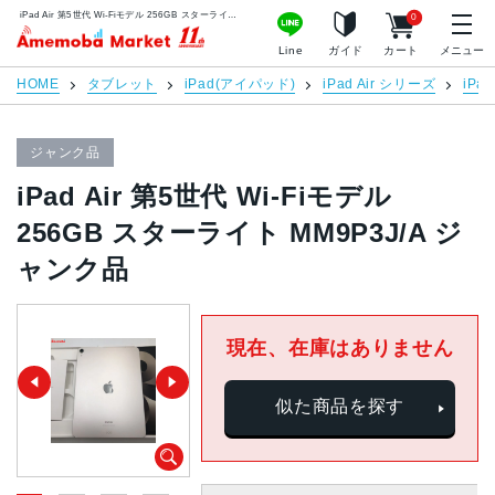
iPad Air 第5世代 Wi-Fiモデル 256GB スターライト MM9P3J/A ジャンク品 | 中古スマホ販売のアメモバマーケット
0
アメモバマーケット
Line
ガイド
カート
メニュー
HOME
タブレット
iPad(アイパッド)
iPad Air シリーズ
iPa
ジャンク品
iPad Air 第5世代 Wi-Fiモデル
256GB スターライト MM9P3J/A ジ
ャンク品
現在、在庫はありません
似た商品を探す