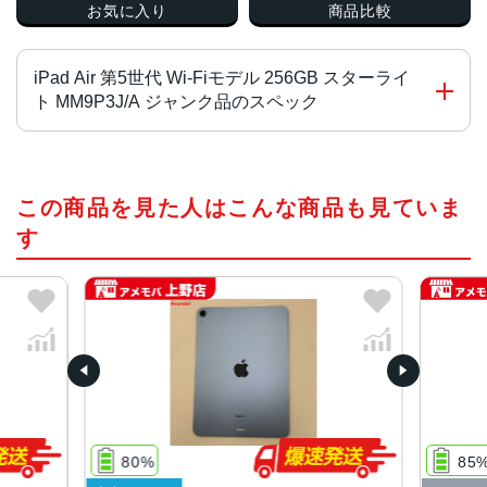
お気に入り
商品比較
iPad Air 第5世代 Wi-Fiモデル 256GB スターライ
ト MM9P3J/A ジャンク品のスペック
チップ・プロセッサー
この商品を見た人はこんな商品も見ていま
Apple M1チップ
8コアCPU
す
8コアのグラフィックス
Apple Neural Engine
カラー
スペースグレイ、スターライト、ピンク、パープル、ブル
ー
サイズ
247.6×178.5×6.1mm
80%
85