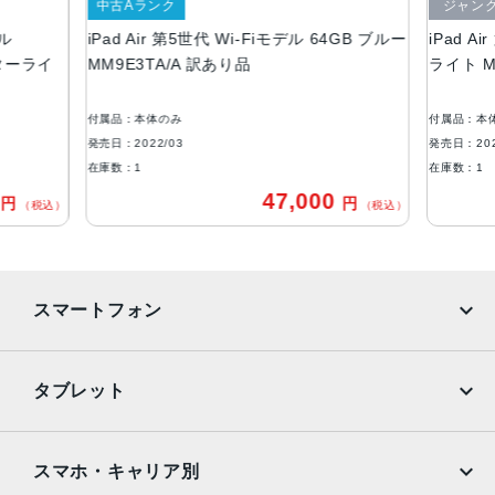
中古Aランク
ジャン
重量
デル
iPad Air 第5世代 Wi-Fiモデル 64GB ブルー
iPad A
Wi-Fiモデル：461 g
スターライ
MM9E3TA/A 訳あり品
ライト M
Wi-Fi + Cellularモデル：462 g
液晶
付属品：本体のみ
付属品：本
10.9インチ
発売日：2022/03
発売日：202
在庫数：1
在庫数：1
コネクタ
0
47,000
円
円
（税込）
（税込）
USB-C
カメラ
12MP広角カメラ、ƒ/1.8絞り値
スマートフォン
最大5倍のデジタルズーム
5枚構成のレンズ
Focus Pixelsを使ったオートフォーカス
iPhone
Galaxy
タブレット
パノラマ（最大63MP）
Google Pixel
Xperia
スマートHDR 3
写真とLive Photosの広色域キャプチャ
iPad
iPad mini
AQUOS
Xiaomi
スマホ・キャリア別
写真へのジオタグ添付