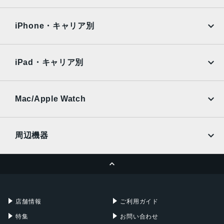
自動手ぶれ補正
iPad Air
iPad Pro
OPPO
Android
バーストモード
docomo
au
画像撮影フォーマット：HEIF、JPEG
Surface
Galaxy Tab
iPhone・キャリア別
SoftBank
楽天モバイル
バッテリー
Xiaomi Tablet
docomo
au
28.6Whリチャージャブルリチウムポリマーバッテリー内蔵
Ymobile
SIMフリー
iPad・キャリア別
ストレージ
SoftBank
楽天モバイル
UQmobile
au
SoftBank
64GB、256GB
Ymobile
SIMフリー
Mac/Apple Watch
セキュア認証
docomo
Wi-Fi
UQmobile
Touch ID
MacBook
MacBook Air
周辺機器
発売日
MacBook Pro
iMac
ページトップへ
2022年3月18日
Apple Pencil
Keyboard
Mac mini
Mac Studio
充電器
iPadケース
Mac Pro
Apple Watch
店舗情報
ご利用ガイド
特集
お問い合わせ