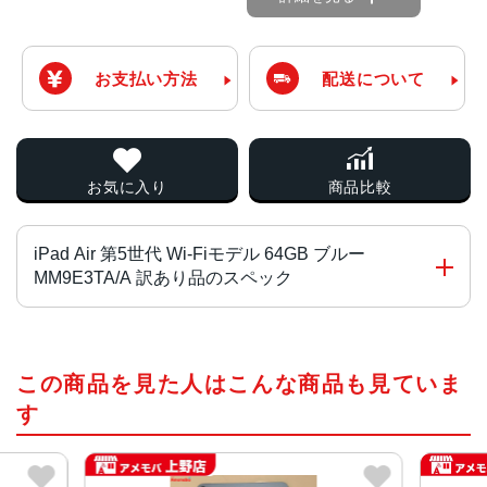
お支払い方法
配送について
お気に入り
商品比較
iPad Air 第5世代 Wi-Fiモデル 64GB ブルー
MM9E3TA/A 訳あり品のスペック
チップ・プロセッサー
この商品を見た人はこんな商品も見ていま
Apple M1チップ
8コアCPU
す
8コアのグラフィックス
Apple Neural Engine