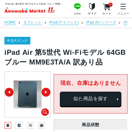
iPad Air 第5世代 Wi-Fiモデル 64GB ブルー MM9E3TA/A 訳あり品 | 中古スマホ販売のアメモバマーケット
0
アメモバマーケット
Line
ガイド
カート
メニュー
HOME
タブレット
iPad(アイパッド)
iPad Air シリーズ
iPa
中古Aランク
iPad Air 第5世代 Wi-Fiモデル 64GB
ブルー MM9E3TA/A 訳あり品
現在、在庫はありません
似た商品を探す
商品状態