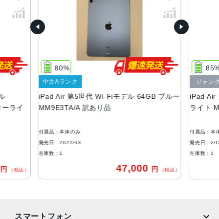
カラー
スペースグレイ、スターライト、ピンク、パープル、ブル
ー
サイズ
247.6×178.5×6.1mm
80%
85
中古Aランク
ジャン
重量
デル
iPad Air 第5世代 Wi-Fiモデル 64GB ブルー
iPad A
Wi-Fiモデル：461 g
スターライ
MM9E3TA/A 訳あり品
ライト M
Wi-Fi + Cellularモデル：462 g
液晶
付属品：本体のみ
付属品：本
10.9インチ
発売日：2022/03
発売日：202
在庫数：1
在庫数：1
コネクタ
0
47,000
円
円
（税込）
（税込）
USB-C
カメラ
12MP広角カメラ、ƒ/1.8絞り値
スマートフォン