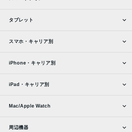
最大5倍のデジタルズーム
5枚構成のレンズ
Focus Pixelsを使ったオートフォーカス
iPhone
Galaxy
タブレット
パノラマ（最大63MP）
Google Pixel
Xperia
スマートHDR 3
写真とLive Photosの広色域キャプチャ
iPad
iPad mini
AQUOS
Xiaomi
スマホ・キャリア別
写真へのジオタグ添付
自動手ぶれ補正
iPad Air
iPad Pro
OPPO
Android
バーストモード
docomo
au
画像撮影フォーマット：HEIF、JPEG
Surface
Galaxy Tab
iPhone・キャリア別
SoftBank
楽天モバイル
バッテリー
Xiaomi Tablet
docomo
au
28.6Whリチャージャブルリチウムポリマーバッテリー内蔵
Ymobile
SIMフリー
iPad・キャリア別
ストレージ
SoftBank
楽天モバイル
UQmobile
au
SoftBank
64GB、256GB
Ymobile
SIMフリー
Mac/Apple Watch
セキュア認証
docomo
Wi-Fi
UQmobile
Touch ID
MacBook
MacBook Air
周辺機器