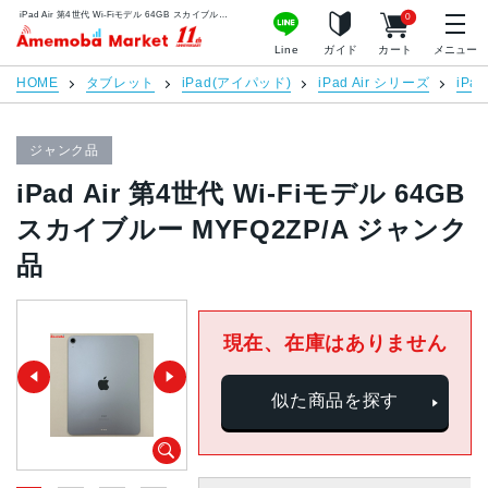
iPad Air 第4世代 Wi-Fiモデル 64GB スカイブルー MYFQ2ZP/A ジャンク品 | 中古スマホ販売のアメモバマーケット
0
アメモバマーケット
Line
ガイド
カート
メニュー
HOME
タブレット
iPad(アイパッド)
iPad Air シリーズ
iPa
ジャンク品
iPad Air 第4世代 Wi-Fiモデル 64GB
スカイブルー MYFQ2ZP/A ジャンク
品
現在、在庫はありません
似た商品を探す