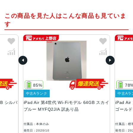
チップ・プロセッサー
この商品を見た人はこんな商品も見ていま
A14 Bionicチップ 5nmプロセス
す
カラー
スカイブルー、スペースグレイ、シルバー、グリーン、ロ
ーズゴールド
サイズ
247.6×178.5×6.1mm
重量
Wi-Fiモデル 458ｇ Cellularモデル 460g
85%
78
液晶
中古Aランク
中古Aラ
4GB シルバ
iPad Air 第4世代 Wi-Fiモデル 64GB スカイ
iPad A
ディスプレイ：10.9インチ（2,360 x 1,640ピクセル）264
ブルー MYFQ2J/A 訳あり品
ゴールド 
ppi, Liquid Retinaディスプレイ 広色域ディスプレイ（P
3）・True Toneディスプレイ
付属品：本体のみ
付属品：標
コネクタ
発売日：2020/10
発売日：202