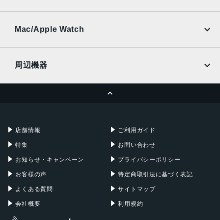
SoftBank
楽天モバイル
UQmobile
au
SoftBank
Ymobile
SIMフリー
Mac/Apple Watch
docomo
Wi-Fi
UQmobile
MacBook
MacBook Air
周辺機器
MacBook Pro
iMac
ページトップへ
Apple Pencil
Keyboard
Mac mini
Mac Studio
充電器
iPadケース
Mac Pro
Apple Watch
店舗情報
ご利用ガイド
特集
お問い合わせ
お知らせ・キャンペーン
プライバシーポリシー
お客様の声
特定商取引法に基づく表記
よくある質問
サイトマップ
会社概要
利用規約