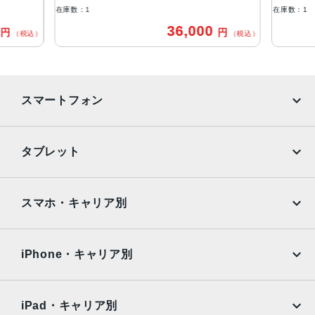
USB-C
在庫数：1
在庫数：1
0
36,000
円
円
バッテリー
（税込）
（税込）
28.6Whリチャージャブルリチウムポリマーバッテリー内蔵
ストレージ
スマートフォン
64GB、256GB
セキュア認証
iPhone
Galaxy
タブレット
Touch ID
Google Pixel
Xperia
発売日
iPad
iPad mini
AQUOS
Xiaomi
2020年10月23日
スマホ・キャリア別
iPad Air
iPad Pro
OPPO
Android
docomo
au
Surface
Galaxy Tab
iPhone・キャリア別
SoftBank
楽天モバイル
Xiaomi Tablet
docomo
au
Ymobile
SIMフリー
iPad・キャリア別