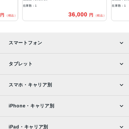
USB-C
在庫数：1
在庫数：1
0
36,000
円
円
バッテリー
（税込）
（税込）
28.6Whリチャージャブルリチウムポリマーバッテリー内蔵
ストレージ
スマートフォン
64GB、256GB
セキュア認証
iPhone
Galaxy
タブレット
Touch ID
Google Pixel
Xperia
発売日
iPad
iPad mini
AQUOS
Xiaomi
2020年10月23日
スマホ・キャリア別
iPad Air
iPad Pro
OPPO
Android
docomo
au
Surface
Galaxy Tab
iPhone・キャリア別
SoftBank
楽天モバイル
Xiaomi Tablet
docomo
au
Ymobile
SIMフリー
iPad・キャリア別