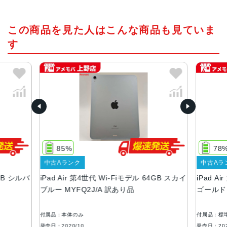
チップ・プロセッサー
この商品を見た人はこんな商品も見ていま
A14 Bionicチップ 5nmプロセス
す
カラー
スカイブルー、スペースグレイ、シルバー、グリーン、ロ
ーズゴールド
サイズ
247.6×178.5×6.1mm
重量
Wi-Fiモデル 458ｇ Cellularモデル 460g
85%
78
液晶
中古Aランク
中古Aラ
4GB シルバ
iPad Air 第4世代 Wi-Fiモデル 64GB スカイ
iPad A
ディスプレイ：10.9インチ（2,360 x 1,640ピクセル）264
ブルー MYFQ2J/A 訳あり品
ゴールド 
ppi, Liquid Retinaディスプレイ 広色域ディスプレイ（P
3）・True Toneディスプレイ
付属品：本体のみ
付属品：標
コネクタ
発売日：2020/10
発売日：202