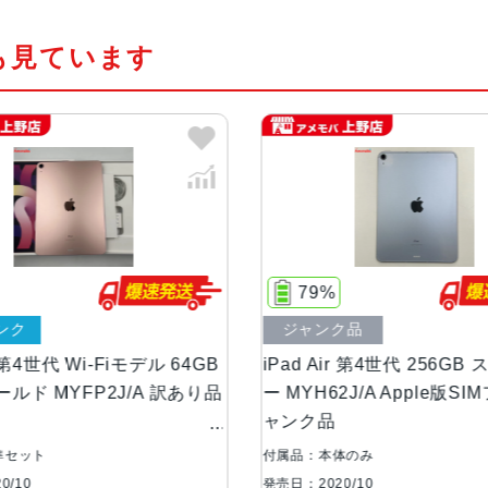
サー
も見ています
カラー
スカイブルー、スペースグレイ、シ
サイズ
247.6×178.5×6.1mm
重量
Wi-Fiモデル 458ｇ Cellularモデル 
液晶
ディスプレイ：10.9インチ（2,360 x 1
79%
プレイ 広色域ディスプレイ（P3）・T
ジャンク品
コネクタ
USB-C
代 Wi-Fiモデル 64GB
iPad Air 第4世代 256GB スカイ
YFP2J/A 訳あり品
ー MYH62J/A Apple版SIMフリー
ャンク品
バッテリー
28.6Whリチャージャブルリチウ
付属品：本体のみ
ストレージ
64GB、256GB
発売日：2020/10