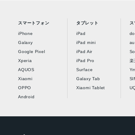
スマートフォン
タブレット
ス
iPhone
iPad
d
Galaxy
iPad mini
au
Google Pixel
iPad Air
So
Xperia
iPad Pro
楽
AQUOS
Surface
Ym
Xiaomi
Galaxy Tab
S
OPPO
Xiaomi Tablet
UQ
Android