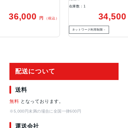
在庫数：1
6,000
34,500
セキュア認証
Touch ID
円
円
（税込）
（税
ネットワーク利用制限－
発売日
2020年10月23日
配送について
送料
無料
となっております。
※5,000円未満の場合に全国一律600円
運送会社