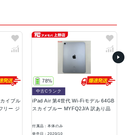
ルバー、グリーン、ローズゴールド
460g
,640ピクセル）264ppi, Liquid Retinaディス
78%
80%
rue Toneディスプレイ
中古Cランク
中古Bラ
ブル
iPad Air 第4世代 Wi-Fiモデル 64GB
iPad Ai
 ジ
スカイブルー MYFQ2J/A 訳あり品
スカイブルー
ムポリマーバッテリー内蔵
付属品：本体のみ
付属品：本体
発売日：2020/10
発売日：2020