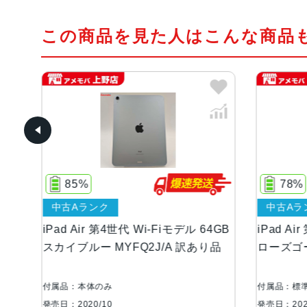
この商品を見た人はこんな商品
85%
78%
中古Aランク
中古Aランク
iPad Air 第4世代 Wi-Fiモデル 64GB
iPad Air 第4世
スカイブルー MYFQ2J/A 訳あり品
ローズゴールド M
付属品：本体のみ
付属品：標準セット
発売日：2020/10
発売日：2020/10