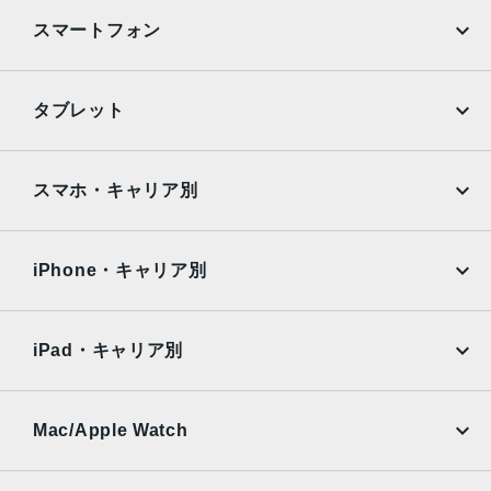
ストレージ
スマートフォン
64GB、256GB
セキュア認証
iPhone
Galaxy
タブレット
Touch ID
Google Pixel
Xperia
発売日
iPad
iPad mini
AQUOS
Xiaomi
2020年10月23日
スマホ・キャリア別
iPad Air
iPad Pro
OPPO
Android
docomo
au
Surface
Galaxy Tab
iPhone・キャリア別
SoftBank
楽天モバイル
Xiaomi Tablet
docomo
au
Ymobile
SIMフリー
iPad・キャリア別
SoftBank
楽天モバイル
UQmobile
au
SoftBank
Ymobile
SIMフリー
Mac/Apple Watch
docomo
Wi-Fi
UQmobile