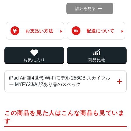
詳細を見る
お支払い方法
配送について
お気に入り
商品比較
iPad Air 第4世代 Wi-Fiモデル 256GB スカイブル
ー MYFY2J/A 訳あり品のスペック
チップ・プロセッサー
この商品を見た人はこんな商品も見ていま
A14 Bionicチップ 5nmプロセス
す
カラー