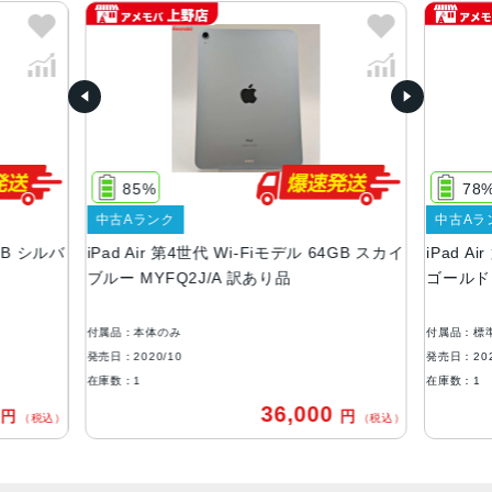
スカイブルー、スペースグレイ、シルバー、グリーン、ロ
ーズゴールド
サイズ
247.6×178.5×6.1mm
重量
Wi-Fiモデル 458ｇ Cellularモデル 460g
85%
78
液晶
中古Aランク
中古Aラ
4GB シルバ
iPad Air 第4世代 Wi-Fiモデル 64GB スカイ
iPad A
ディスプレイ：10.9インチ（2,360 x 1,640ピクセル）264
ブルー MYFQ2J/A 訳あり品
ゴールド 
ppi, Liquid Retinaディスプレイ 広色域ディスプレイ（P
3）・True Toneディスプレイ
付属品：本体のみ
付属品：標
コネクタ
発売日：2020/10
発売日：202
USB-C
在庫数：1
在庫数：1
0
36,000
円
円
バッテリー
（税込）
（税込）
28.6Whリチャージャブルリチウムポリマーバッテリー内蔵