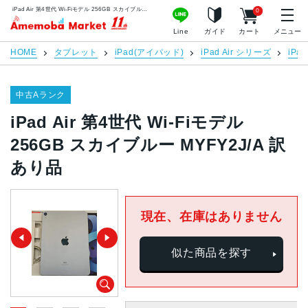
iPad Air 第4世代 Wi-Fiモデル 256GB スカイブルー MYFY2J/A 訳あり品 | 中古スマホ販売のアメモバマーケット
0
アメモバマーケット
Line
ガイド
カート
メニュー
HOME
タブレット
iPad(アイパッド)
iPad Air シリーズ
iPa
中古Aランク
iPad Air 第4世代 Wi-Fiモデル
256GB スカイブルー MYFY2J/A 訳
あり品
現在、在庫はありません
似た商品を探す