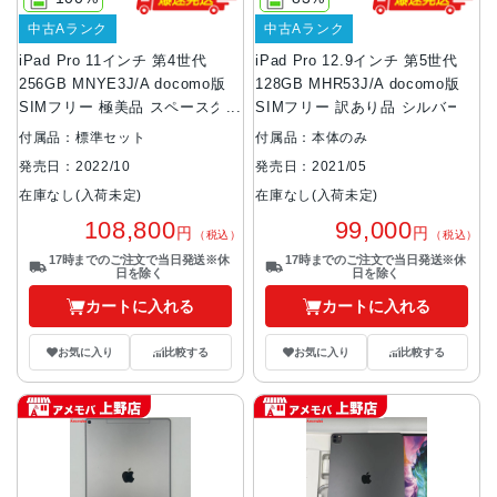
中古Aランク
中古Aランク
iPad Pro 11インチ 第4世代
iPad Pro 12.9インチ 第5世代
256GB MNYE3J/A docomo版
128GB MHR53J/A docomo版
SIMフリー 極美品 スペースグレ
SIMフリー 訳あり品 シルバー
イ
付属品：標準セット
付属品：本体のみ
発売日：2022/10
発売日：2021/05
在庫なし(入荷未定)
在庫なし(入荷未定)
108,800
99,000
円
円
（税込）
（税込）
17時までのご注文で当日発送※休
17時までのご注文で当日発送※休
日を除く
日を除く
カートに入れる
カートに入れる
お気に入り
比較する
お気に入り
比較する