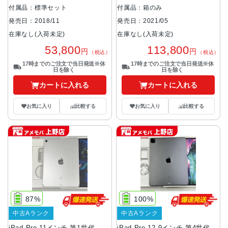
ー
付属品：標準セット
付属品：箱のみ
発売日：2018/11
発売日：2021/05
在庫なし(入荷未定)
在庫なし(入荷未定)
53,800
113,800
円
円
（税込）
（税込）
17時までのご注文で当日発送※休
17時までのご注文で当日発送※休
日を除く
日を除く
カートに入れる
カートに入れる
お気に入り
比較する
お気に入り
比較する
87%
100%
中古Aランク
中古Aランク