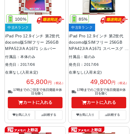
100%
85%
中古Aランク
中古Bランク
iPad Pro 12.9インチ 第2世代
iPad Pro 12.9インチ 第2世代
docomo版SIMフリー 256GB
docomo版SIMフリー 256GB
MPA52J/A A1671 シルバー
NPA42J/A A1671 スペースグレ
イ
付属品：本体のみ
付属品：箱のみ
発売日：2017/06
発売日：2017/06
在庫なし(入荷未定)
在庫なし(入荷未定)
65,800
49,800
円
円
（税込）
（税込）
17時までのご注文で当日発送※休
17時までのご注文で当日発送※休
日を除く
日を除く
カートに入れる
カートに入れる
お気に入り
比較する
お気に入り
比較する