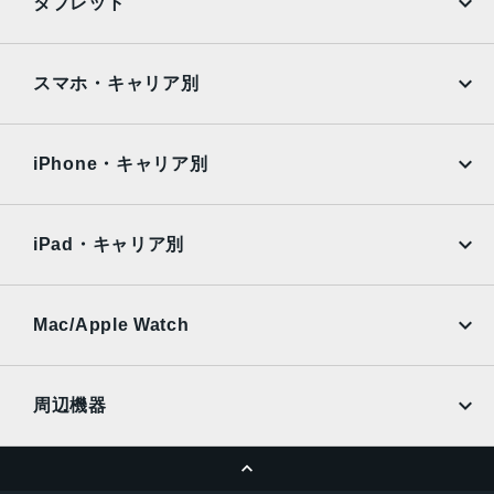
タブレット
Google Pixel
Xperia
iPad
iPad mini
AQUOS
Xiaomi
スマホ・キャリア別
iPad Air
iPad Pro
OPPO
Android
docomo
au
Surface
Galaxy Tab
iPhone・キャリア別
SoftBank
楽天モバイル
Xiaomi Tablet
docomo
au
Ymobile
SIMフリー
iPad・キャリア別
SoftBank
楽天モバイル
UQmobile
au
SoftBank
Ymobile
SIMフリー
Mac/Apple Watch
docomo
Wi-Fi
UQmobile
MacBook
MacBook Air
周辺機器
MacBook Pro
iMac
ページトップへ
Apple Pencil
Keyboard
Mac mini
Mac Studio