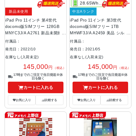
28.65Whリチャジャブルリチウムポリマバッテリ内蔵
新品未使用
中古Aランク
iPad Pro 11インチ 第4世代
iPad Pro 11インチ 第3世代
docomo版SIMフリー 128GB
docomo版SIMフリー 1TB
MNYC3J/A A2761 新品未開封
MHWF3J/A A2459 美品 シルバ
スペースグレイ
ー
付属品：
付属品：
発売日：2022/10
発売日：2021/05
在庫なし(入荷未定)
在庫なし(入荷未定)
145,000
145,000
円
円
（税込）
（税込）
17時までのご注文で当日発送※休
17時までのご注文で当日発送※休
日を除く
日を除く
カートに入れる
カートに入れる
お気に入り
比較する
お気に入り
比較する