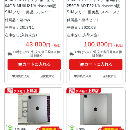
iPad Pro 11インチ 第1世代
iPad Pro 12.9インチ 第4世代
64GB MU0U2J/A docomo版
256GB MXF52J/A docomo版
SIMフリー 美品 シルバー
SIMフリー 極美品 スペースグレ
イ
付属品：箱のみ
付属品：標準セット
発売日：2018/11
発売日：2020/03
在庫なし(入荷未定)
在庫なし(入荷未定)
43,800
100,800
円
円
（税込）
（税込）
17時までのご注文で当日発送※休
17時までのご注文で当日発送※休
日を除く
日を除く
カートに入れる
カートに入れる
お気に入り
比較する
お気に入り
比較する
100%
83%