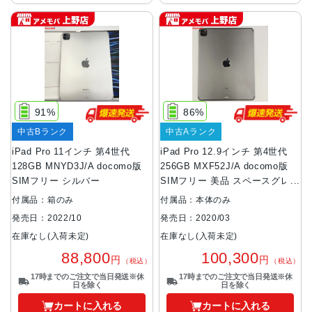
91%
86%
中古Bランク
中古Aランク
iPad Pro 11インチ 第4世代
iPad Pro 12.9インチ 第4世代
128GB MNYD3J/A docomo版
256GB MXF52J/A docomo版
SIMフリー シルバー
SIMフリー 美品 スペースグレイ
付属品：箱のみ
付属品：本体のみ
発売日：2022/10
発売日：2020/03
在庫なし(入荷未定)
在庫なし(入荷未定)
88,800
100,300
円
円
（税込）
（税込）
17時までのご注文で当日発送※休
17時までのご注文で当日発送※休
日を除く
日を除く
カートに入れる
カートに入れる