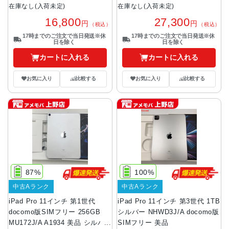
在庫なし(入荷未定)
在庫なし(入荷未定)
16,800
27,300
円
円
（税込）
（税込）
17時までのご注文で当日発送※休
17時までのご注文で当日発送※休
日を除く
日を除く
カートに入れる
カートに入れる
お気に入り
比較する
お気に入り
比較する
87%
100%
中古Aランク
中古Aランク
iPad Pro 11インチ 第1世代
iPad Pro 11インチ 第3世代 1TB
docomo版SIMフリー 256GB
シルバー NHWD3J/A docomo版
MU172J/A A1934 美品 シルバ
SIMフリー 美品