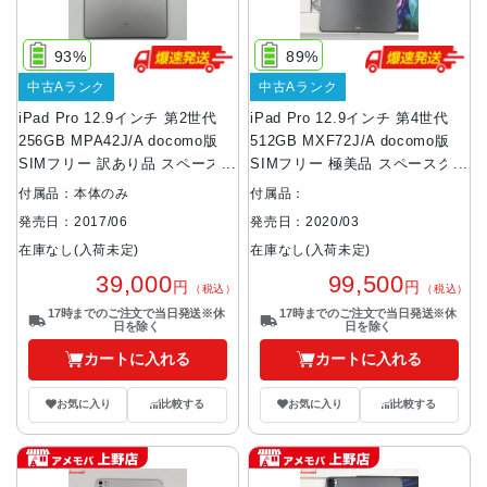
93%
89%
中古Aランク
中古Aランク
iPad Pro 12.9インチ 第2世代
iPad Pro 12.9インチ 第4世代
256GB MPA42J/A docomo版
512GB MXF72J/A docomo版
SIMフリー 訳あり品 スペースグ
SIMフリー 極美品 スペースグレ
レイ
イ
付属品：本体のみ
付属品：
発売日：2017/06
発売日：2020/03
在庫なし(入荷未定)
在庫なし(入荷未定)
39,000
99,500
円
円
（税込）
（税込）
17時までのご注文で当日発送※休
17時までのご注文で当日発送※休
日を除く
日を除く
カートに入れる
カートに入れる
お気に入り
比較する
お気に入り
比較する