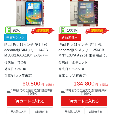
92%
100%
中古Aランク
新品未使用
iPad Pro 11インチ 第1世代
iPad Pro 11インチ 第4世代
docomo版SIMフリー 64GB
docomo版SIMフリー 256GB
MU0U2J/A A1934 シルバー
MNYE3J/A A2761 未使用品 ス
ペースグレイ
付属品：箱のみ
付属品：標準セット
発売日：2018/11
発売日：2022/10
在庫なし(入荷未定)
在庫なし(入荷未定)
60,800
134,800
円
円
（税込）
（税込）
17時までのご注文で当日発送※休
17時までのご注文で当日発送※休
日を除く
日を除く
カートに入れる
カートに入れる
お気に入り
比較する
お気に入り
比較する