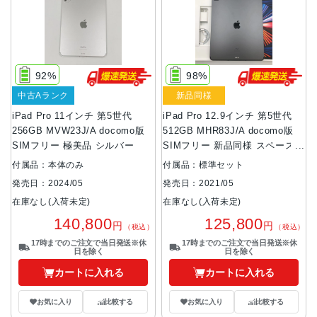
92%
98%
中古Aランク
新品同様
iPad Pro 11インチ 第5世代
iPad Pro 12.9インチ 第5世代
256GB MVW23J/A docomo版
512GB MHR83J/A docomo版
SIMフリー 極美品 シルバー
SIMフリー 新品同様 スペースグ
レイ
付属品：本体のみ
付属品：標準セット
発売日：2024/05
発売日：2021/05
在庫なし(入荷未定)
在庫なし(入荷未定)
140,800
125,800
円
円
（税込）
（税込）
17時までのご注文で当日発送※休
17時までのご注文で当日発送※休
日を除く
日を除く
カートに入れる
カートに入れる
お気に入り
比較する
お気に入り
比較する