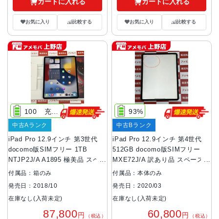
カートに入れる
カートに入れる
お気に入り
比較する
お気に入り
比較する
100 充電48回
93%
中古Aランク
中古Bランク
iPad Pro 12.9インチ 第3世代
iPad Pro 12.9インチ 第4世代
docomo版SIMフリー 1TB
512GB docomo版SIMフリー
NTJP2J/A A1895 極美品 スペー
MXE72J/A 訳あり品 スペースグ
スグレイ
レイ
付属品：箱のみ
付属品：本体のみ
発売日：2018/10
発売日：2020/03
在庫なし(入荷未定)
在庫なし(入荷未定)
87,800
60,800
円
円
（税込）
（税込）