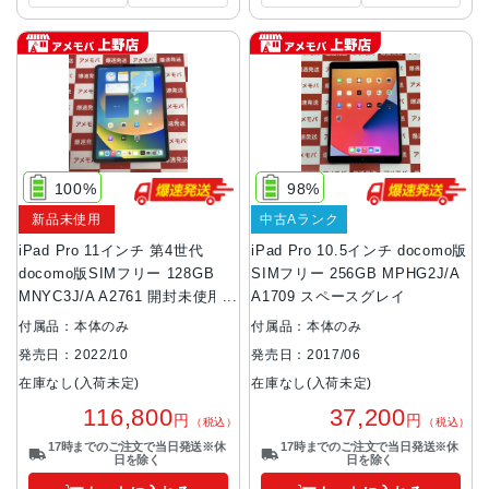
100%
98%
新品未使用
中古Aランク
iPad Pro 11インチ 第4世代
iPad Pro 10.5インチ docomo版
docomo版SIMフリー 128GB
SIMフリー 256GB MPHG2J/A
MNYC3J/A A2761 開封未使用品
A1709 スペースグレイ
スペースグレイ
付属品：本体のみ
付属品：本体のみ
発売日：2022/10
発売日：2017/06
在庫なし(入荷未定)
在庫なし(入荷未定)
116,800
37,200
円
円
（税込）
（税込）
17時までのご注文で当日発送※休
17時までのご注文で当日発送※休
日を除く
日を除く