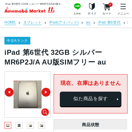
iPad 第6世代 32GB シルバー MR6P2J/A AU版SIMフリー au | 中古スマホ販売のアメモバマーケット
0
アメモバマーケット
Line
ガイド
カート
メニュー
HOME
タブレット
iPad(アイパッド)
au
iPad 第6世代
iP
中古Aランク
iPad 第6世代 32GB シルバー
MR6P2J/A AU版SIMフリー au
現在、在庫はありません
似た商品を探す
商品状態