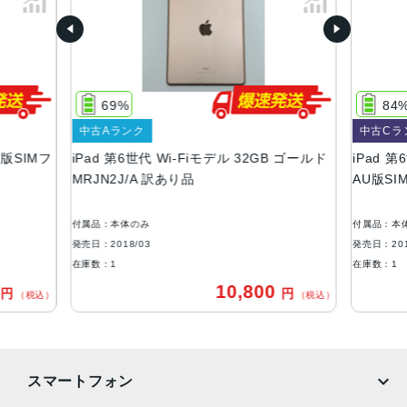
2048x1536
RAM
2GB
69%
84
ストレージ
中古Aランク
中古Cラ
32GB、128GB
AU版SIMフ
iPad 第6世代 Wi-Fiモデル 32GB ゴールド
iPad 第
背面カメラ画素数
MRJN2J/A 訳あり品
AU版SI
800 万画素
付属品：本体のみ
付属品：本
前面カメラ画像数
発売日：2018/03
発売日：201
120 万画素
在庫数：1
在庫数：1
0
10,800
円
円
バッテリー
（税込）
（税込）
8756mAh
セキュア認証
スマートフォン
Touch ID