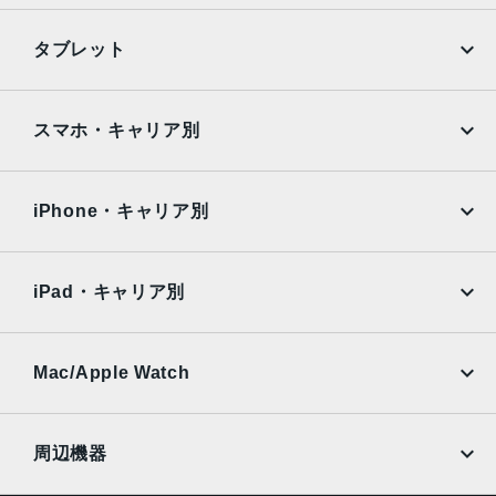
本体サイズ
iPhone
Galaxy
タブレット
240×169.5×7.5mm
Google Pixel
Xperia
重量
iPad
iPad mini
469g
AQUOS
Xiaomi
スマホ・キャリア別
iPad Air
iPad Pro
カラー
OPPO
Android
docomo
au
ゴールド、スペースグレイ、シルバー
Surface
Galaxy Tab
iPhone・キャリア別
発売日
SoftBank
楽天モバイル
Xiaomi Tablet
docomo
au
2018年3月30日
Ymobile
SIMフリー
iPad・キャリア別
SoftBank
楽天モバイル
UQmobile
au
SoftBank
Ymobile
SIMフリー
Mac/Apple Watch
docomo
Wi-Fi
UQmobile
MacBook
MacBook Air
周辺機器
MacBook Pro
iMac