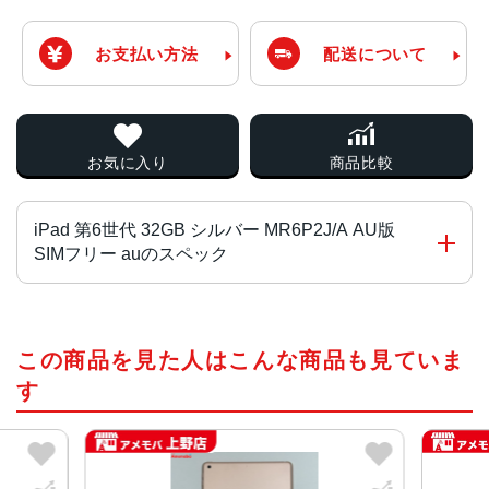
お支払い方法
配送について
お気に入り
商品比較
iPad 第6世代 32GB シルバー MR6P2J/A AU版
SIMフリー auのスペック
CPU
この商品を見た人はこんな商品も見ていま
Apple A10
す
画面サイズ
9.7 インチ
画面解像度