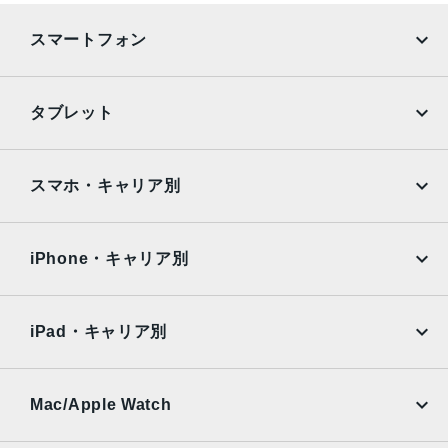
スマートフォン
iPhone
Galaxy
タブレット
Google Pixel
Xperia
iPad
iPad mini
AQUOS
Xiaomi
スマホ・キャリア別
iPad Air
iPad Pro
OPPO
Android
docomo
au
Surface
Galaxy Tab
iPhone・キャリア別
SoftBank
楽天モバイル
Xiaomi Tablet
docomo
au
Ymobile
SIMフリー
iPad・キャリア別
SoftBank
楽天モバイル
UQmobile
au
SoftBank
Ymobile
SIMフリー
Mac/Apple Watch
docomo
Wi-Fi
UQmobile