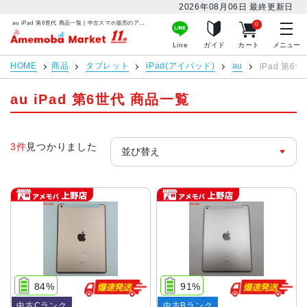
2026年08月06日
最終更新日
au iPad 第6世代 商品一覧 | 中古スマホ販売のアメモバマーケット
0
アメモバマーケット
Line
ガイド
カート
メニュー
HOME
商品
タブレット
iPad(アイパッド)
au
iPad 第6世
au iPad 第6世代 商品一覧
3件
見つかりました
84%
91%
中古Cランク
中古Bランク