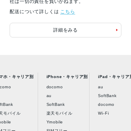
社は一切の責任を負いかねます。
認証機能
指紋認証
配送について詳しくは
こちら
発売日
2022年11月4日
詳細をみる
マホ・キャリア別
iPhone・キャリア別
iPad・キャリア
ocomo
docomo
au
au
SoftBank
ftBank
SoftBank
docomo
天モバイル
楽天モバイル
Wi-Fi
obile
Ymobile
IMフリー
SIMフリー