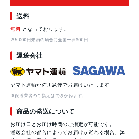
ルー
送料
サイズ・重さ
68.1x146.5x9.1mm・169g
無料
となっております。
※5,000円未満の場合に全国一律600円
液晶
5.9インチ
運送会社
アウトカメラ
広角：5000万画素
超広角：1200万画素
ヤマト運輸か佐川急便でお届けいたします。
インカメラ
1200万画素
※配送業者のご指定はできかねます。
内蔵メモリ
ROM：128GB、256GB
RAM：8GB、16GB
商品の発送について
お届け日とお届け時間のご指定が可能です。
バッテリー容量
4300mAh
運送会社の都合によってお届けが遅れる場合、弊