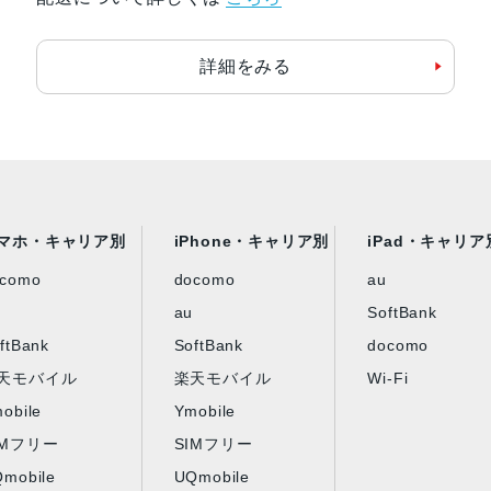
バッテリー容量
3000ｍAh
3140ｍAh(SIMフリー)
詳細をみる
認証機能
指紋認証
発売日
2019年12月25日
2019年11月1日(docomo)
2020年8月28日(SIMフリー)
マホ・キャリア別
iPhone・キャリア別
iPad・キャリア
ocomo
docomo
au
au
SoftBank
ftBank
SoftBank
docomo
天モバイル
楽天モバイル
Wi-Fi
obile
Ymobile
IMフリー
SIMフリー
mobile
UQmobile