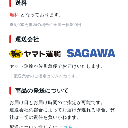
送料
サイズ・重さ
68x158x9.1mm・164g
68x158x8.2mm・164g(SoftBan
無料
となっております。
※5,000円未満の場合に全国一律600円
液晶
6.1インチ
運送会社
アウトカメラ
標準：約1220万画素
望遠：約1220万画素
超広角：約1220万画素
ヤマト運輸か佐川急便でお届けいたします。
インカメラ
約800万画素
※配送業者のご指定はできかねます。
内蔵メモリ
64GB
商品の発送について
128GB(SIMフリー)
お届け日とお届け時間のご指定が可能です。
運送会社の都合によってお届けが遅れる場合、弊
外部メモリ最大容
512GB
社は一切の責任を負いかねます。
量
配送について詳しくは
こちら