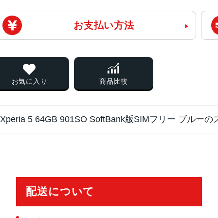
お支払い方法
お気に入り
商品比較
Xperia 5 64GB 901SO SoftBank版SIMフリー ブル
チップ・プロセッ
Snapdragon 855 SDM855 クア
サー
配送について
カラー
ブラック、レッド、ブルー、グレー