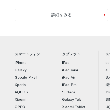
詳細をみる
スマートフォン
タブレット
ス
iPhone
iPad
d
Galaxy
iPad mini
au
Google Pixel
iPad Air
So
Xperia
iPad Pro
楽
AQUOS
Surface
Ym
Xiaomi
Galaxy Tab
S
OPPO
Xiaomi Tablet
UQ