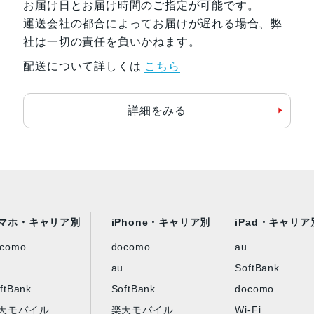
お届け日とお届け時間のご指定が可能です。
8GB/256GB
運送会社の都合によってお届けが遅れる場合、弊
社は一切の責任を負いかねます。
バッテリー容量
5000ｍAh
配送について詳しくは
こちら
認証機能
指紋/顔認証
詳細をみる
発売日
2023年10月6日
マホ・キャリア別
iPhone・キャリア別
iPad・キャリア
ocomo
docomo
au
au
SoftBank
ftBank
SoftBank
docomo
天モバイル
楽天モバイル
Wi-Fi