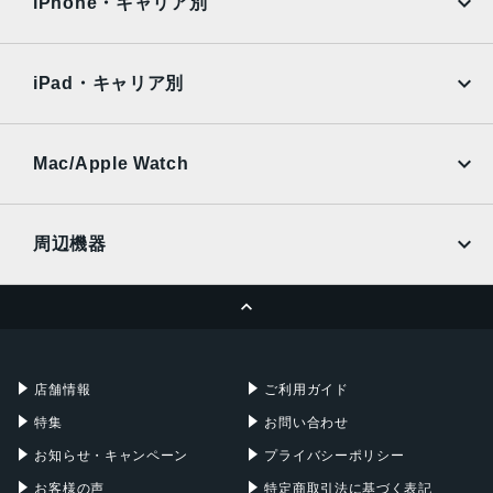
Surface
Galaxy Tab
iPhone・キャリア別
背面カメラ画素数
SoftBank
楽天モバイル
Xiaomi Tablet
5000万画素
docomo
au
Ymobile
SIMフリー
iPad・キャリア別
前面カメラ画素数
SoftBank
楽天モバイル
UQmobile
3200画素
au
SoftBank
Ymobile
SIMフリー
Mac/Apple Watch
画面サイズ
docomo
Wi-Fi
6.36インチ
UQmobile
MacBook
MacBook Air
周辺機器
サイズ
MacBook Pro
iMac
約71.2×152.3×8.08mm（グリーン、ホワイト、ブラック）
ページトップへ
約71.2×152.3×8.48mm（リキッドシルバー）
Apple Pencil
Keyboard
Mac mini
Mac Studio
重量
充電器
iPadケース
Mac Pro
Apple Watch
約191g（グリーン、ホワイト、ブラック）
店舗情報
ご利用ガイド
約192g（リキッドシルバー）
特集
お問い合わせ
カラー
お知らせ・キャンペーン
プライバシーポリシー
グリーン、ブラック、ホワイト、リキッドシルバー
お客様の声
特定商取引法に基づく表記