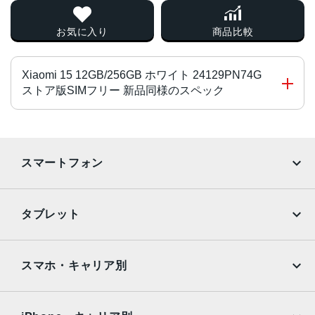
お気に入り
商品比較
Xiaomi 15 12GB/256GB ホワイト 24129PN74G
ストア版SIMフリー 新品同様のスペック
OS
Android 15 (Xiaomi HyperOS 2)
スマートフォン
CPU
iPhone
Galaxy
Snapdragon 8 Elite Mobile Platform
タブレット
内蔵メモリ(ROM)
Google Pixel
Xperia
iPad
iPad mini
256GB、512GB
AQUOS
Xiaomi
スマホ・キャリア別
内蔵メモリ(RAM)
iPad Air
iPad Pro
OPPO
Android
12GB
docomo
au