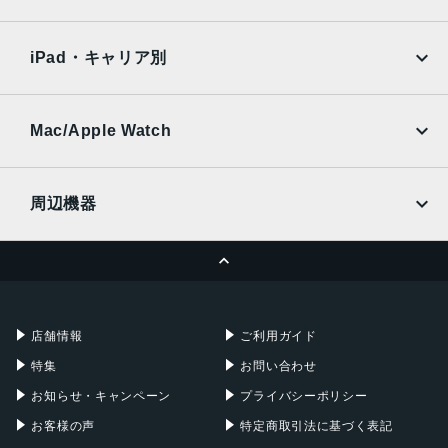
SoftBank
楽天モバイル
Xiaomi Tablet
16GB/512GB
docomo
au
Ymobile
SIMフリー
16GB/1TB
iPad・キャリア別
SoftBank
楽天モバイル
背面カメラ
UQmobile
au
SoftBank
メインカメラ：5000万画素
Ymobile
SIMフリー
Mac/Apple Watch
ウルトラ望遠：2億画素
docomo
Wi-Fi
フローティング望遠：5000万画素
UQmobile
MacBook
MacBook Air
超広角：5000万画素
周辺機器
前面カメラ
MacBook Pro
iMac
ページトップへ
3200万画素
Apple Pencil
Keyboard
Mac mini
Mac Studio
バッテリー容量
充電器
iPadケース
Mac Pro
Apple Watch
5410ｍAh
店舗情報
ご利用ガイド
カラー
特集
お問い合わせ
シルバークローム、ブラック、ホワイト
お知らせ・キャンペーン
プライバシーポリシー
お客様の声
特定商取引法に基づく表記
認証機能