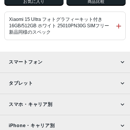
お気に入り
商品比較
Xiaomi 15 Ultra フォトグラフィーキット付き
16GB/512GB ホワイト 25010PN30G SIMフリー
新品同様のスペック
CPU
Qualcomm Snapdragon 8 Elite
スマートフォン
OS
iPhone
Galaxy
Xiaomi HyperOS 2
タブレット
画面サイズ
Google Pixel
Xperia
iPad
iPad mini
6.73インチ
AQUOS
Xiaomi
スマホ・キャリア別
サイズ・重量
iPad Air
iPad Pro
OPPO
Android
75.3ｍｍ×161.3ｍｍ×9.48ｍｍ・229g
docomo
au
Surface
Galaxy Tab
iPhone・キャリア別
メモリ容量