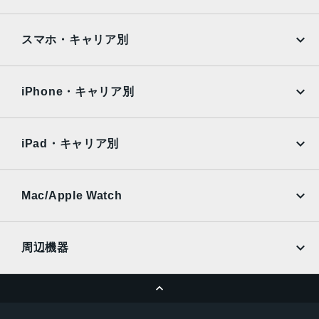
Google Pixel
Xperia
シルバークローム、ブラック、ホワイト
iPad
iPad mini
認証機能
AQUOS
Xiaomi
スマホ・キャリア別
指紋/顔認証
iPad Air
iPad Pro
OPPO
Android
docomo
au
発売日
Surface
Galaxy Tab
iPhone・キャリア別
2025年3月18日
SoftBank
楽天モバイル
Xiaomi Tablet
docomo
au
Ymobile
SIMフリー
iPad・キャリア別
SoftBank
楽天モバイル
UQmobile
au
SoftBank
Ymobile
SIMフリー
Mac/Apple Watch
docomo
Wi-Fi
UQmobile
MacBook
MacBook Air
周辺機器
MacBook Pro
iMac
ページトップへ
Apple Pencil
Keyboard
Mac mini
Mac Studio