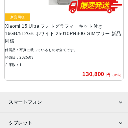
75.3ｍｍ×161.3ｍｍ×9.48ｍｍ・229g
新品同様
メモリ容量
Xiaomi 15 Ultra フォトグラフィーキット付き
16GB/512GB
16GB/512GB ホワイト 25010PN30G SIMフリー 新品
16GB/1TB
同様
背面カメラ
付属品：写真に載っているものが全てです。
メインカメラ：5000万画素
発売日：2025/03
ウルトラ望遠：2億画素
在庫数：1
フローティング望遠：5000万画素
130,800
超広角：5000万画素
円
（税込）
前面カメラ
3200万画素
スマートフォン
バッテリー容量
5410ｍAh
iPhone
Galaxy
カラー
タブレット