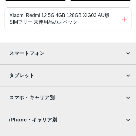
Xiaomi Redmi 12 5G 4GB 128GB XIG03 AU版
SIMフリー 未使用品のスペック
チップ・プロセッサー
Qualcomm Snapdragon 4 Gen 2
スマートフォン
カラー
iPhone
Galaxy
ミッドナイトブラック
タブレット
ポーラーシルバー
Google Pixel
Xperia
スカイブルー
iPad
iPad mini
サイズ・重さ
AQUOS
Xiaomi
スマホ・キャリア別
iPad Air
iPad Pro
76 x 169 x 8.2mm・200ｇ/
OPPO
Android
76 x 169 x 10.3mm・200ｇ
docomo
au
Surface
Galaxy Tab
iPhone・キャリア別
液晶
SoftBank
楽天モバイル
Xiaomi Tablet
6.8インチ