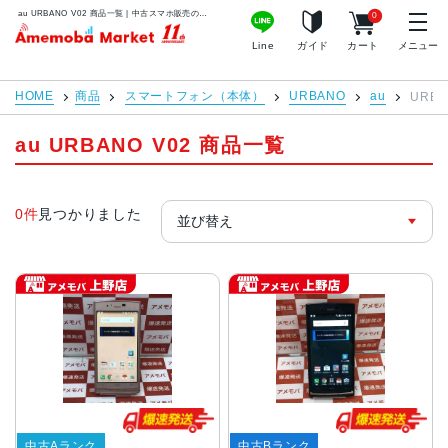
au URBANO V02 商品一覧 | 中古スマホ販売のアメモバマーケット
0
アメモバマーケット
Line
ガイド
カート
メニュー
HOME
商品
スマートフォン（本体）
URBANO
au
URBA
au URBANO V02 商品一覧
0件
見つかりました
中古Aランク
中古Bランク