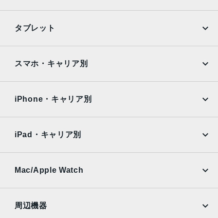
iPhone
Galaxy
タブレット
Google Pixel
Xperia
iPad
iPad mini
AQUOS
Xiaomi
スマホ・キャリア別
iPad Air
iPad Pro
OPPO
Android
docomo
au
Surface
Galaxy Tab
iPhone・キャリア別
SoftBank
楽天モバイル
Xiaomi Tablet
docomo
au
Ymobile
SIMフリー
iPad・キャリア別
SoftBank
楽天モバイル
UQmobile
au
SoftBank
Ymobile
SIMフリー
Mac/Apple Watch
docomo
Wi-Fi
UQmobile
MacBook
MacBook Air
周辺機器