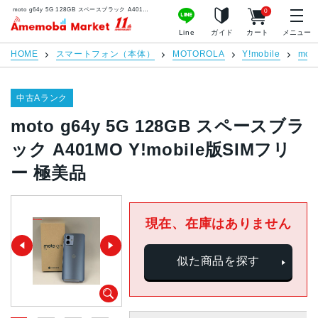
moto g64y 5G 128GB スペースブラック A401MO Y!mobile版SIMフリー 極美品 | 中古スマホ販売のアメモバマーケット
0
アメモバマーケット
Line
ガイド
カート
メニュー
HOME
スマートフォン（本体）
MOTOROLA
Y!mobile
moto
中古Aランク
moto g64y 5G 128GB スペースブラ
ック A401MO Y!mobile版SIMフリ
ー 極美品
現在、在庫はありません
似た商品を探す