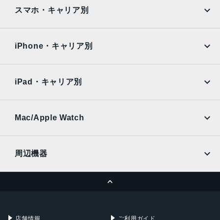
iPad
iPad mini
177g
AQUOS
Xiaomi
スマホ・キャリア別
サイズ
iPad Air
iPad Pro
OPPO
Android
74x162x8.0mm
docomo
au
Surface
Galaxy Tab
iPhone・キャリア別
カラー
SoftBank
楽天モバイル
Xiaomi Tablet
スペースブラック
docomo
au
Ymobile
SIMフリー
バニラクリーム
iPad・キャリア別
シルバーブルー
SoftBank
楽天モバイル
UQmobile
アウトカメラ
au
SoftBank
Ymobile
SIMフリー
Mac/Apple Watch
メイン：約5000万画素
docomo
Wi-Fi
マクロ：約200万画素
UQmobile
MacBook
MacBook Air
周辺機器
インカメラ
MacBook Pro
iMac
約1600万画素
ページトップへ
Apple Pencil
Keyboard
内蔵メモリ
Mac mini
Mac Studio
充電器
iPadケース
ROM：128GB
Mac Pro
Apple Watch
RAM：4GB
店舗情報
ご利用ガイド