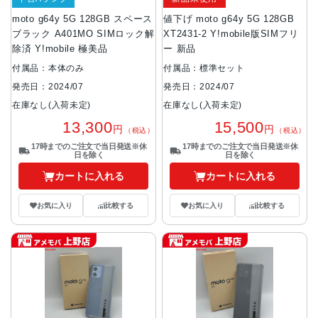
moto g64y 5G 128GB スペース
値下げ moto g64y 5G 128GB
ブラック A401MO SIMロック解
XT2431-2 Y!mobile版SIMフリ
除済 Y!mobile 極美品
ー 新品
付属品：本体のみ
付属品：標準セット
発売日：2024/07
発売日：2024/07
在庫なし(入荷未定)
在庫なし(入荷未定)
13,300
15,500
円
円
（税込）
（税込）
17時までのご注文で当日発送※休
17時までのご注文で当日発送※休
日を除く
日を除く
カートに入れる
カートに入れる
お気に入り
比較する
お気に入り
比較する