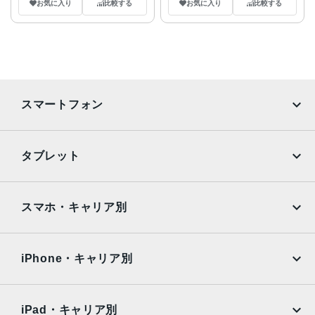
お気に入り
比較する
お気に入り
比較する
スマートフォン
iPhone
Galaxy
タブレット
Google Pixel
Xperia
iPad
iPad mini
AQUOS
Xiaomi
スマホ・キャリア別
iPad Air
iPad Pro
OPPO
Android
docomo
au
Surface
Galaxy Tab
iPhone・キャリア別
SoftBank
楽天モバイル
Xiaomi Tablet
docomo
au
Ymobile
SIMフリー
iPad・キャリア別