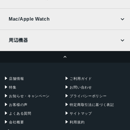
SoftBank
楽天モバイル
UQmobile
au
SoftBank
Ymobile
SIMフリー
Mac/Apple Watch
docomo
Wi-Fi
UQmobile
MacBook
MacBook Air
周辺機器
MacBook Pro
iMac
ページトップへ
Apple Pencil
Keyboard
Mac mini
Mac Studio
充電器
iPadケース
Mac Pro
Apple Watch
店舗情報
ご利用ガイド
特集
お問い合わせ
お知らせ・キャンペーン
プライバシーポリシー
お客様の声
特定商取引法に基づく表記
よくある質問
サイトマップ
会社概要
利用規約