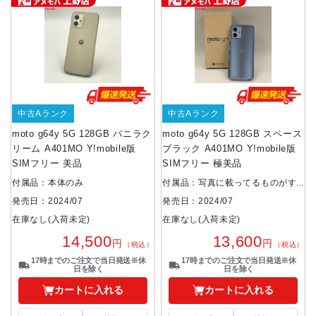
中古Aランク
中古Aランク
moto g64y 5G 128GB バニラク
moto g64y 5G 128GB スペース
リーム A401MO Y!mobile版
ブラック A401MO Y!mobile版
SIMフリー 美品
SIMフリー 極美品
付属品：本体のみ
付属品：写真に載ってるものがす
べてです
発売日：2024/07
発売日：2024/07
在庫なし(入荷未定)
在庫なし(入荷未定)
14,500
13,600
円
円
（税込）
（税込）
17時までのご注文で当日発送※休
17時までのご注文で当日発送※休
日を除く
日を除く
カートに入れる
カートに入れる