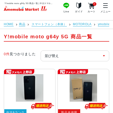
Y!mobile moto g64y 5G 商品一覧 | 中古スマホ販売のアメモバマーケット
0
アメモバマーケット
Line
ガイド
カート
メニュー
HOME
商品
スマートフォン（本体）
MOTOROLA
ymobile
Y!mobile moto g64y 5G 商品一覧
0件
見つかりました
中古Aランク
新品未使用