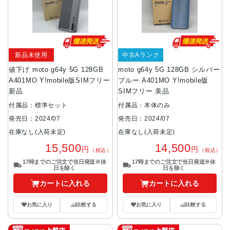
新品未使用
中古Aランク
値下げ moto g64y 5G 128GB
moto g64y 5G 128GB シルバー
A401MO Y!mobile版SIMフリー
ブルー A401MO Y!mobile版
新品
SIMフリー 美品
付属品：標準セット
付属品：本体のみ
発売日：2024/07
発売日：2024/07
在庫なし(入荷未定)
在庫なし(入荷未定)
15,500
14,500
円
円
（税込）
（税込）
17時までのご注文で当日発送※休
17時までのご注文で当日発送※休
日を除く
日を除く
カートに入れる
カートに入れる
お気に入り
比較する
お気に入り
比較する