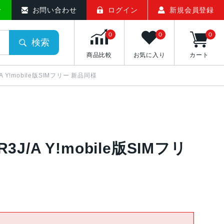
せ
お問い合わせ
ログイン
新規会員登録
0
0
0
検索
商品比較
お気に入り
カート
/A Y!mobile版SIMフリー 新品同様
R3J/A Y!mobile版SIMフリ