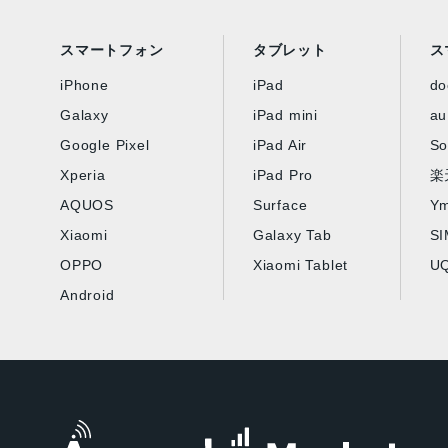
スマートフォン
タブレット
ス
iPhone
iPad
d
Galaxy
iPad mini
au
Google Pixel
iPad Air
So
Xperia
iPad Pro
楽
AQUOS
Surface
Ym
Xiaomi
Galaxy Tab
S
OPPO
Xiaomi Tablet
UQ
Android