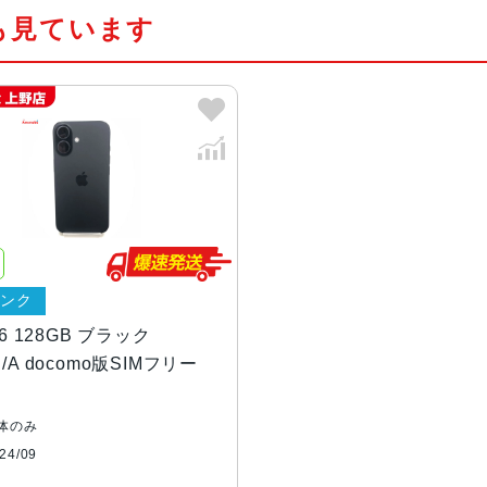
も見ています
カラー
ブラック、ホワイト、ピンク、ティ
容量
128GB、256GB、512GB
サイズ・重さ
147.6×71.6×7.80mm ・170g
液晶
Super Retina XDRデ ィ ス プ
デ ィ ス プ レ イ
ランク
防沫性能、耐水性
IEC規格60529にもとづくIP68等級
16 128GB ブラック
能、防塵性能
J/A docomo版SIMフリー
カメラ
48MP Fusion：26mm、ƒ/1
体のみ
cus Pixels、超高解像度の写真（
4/09
時：52mm、ƒ/1.6絞り値、センサーシ