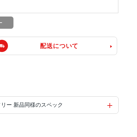
配送について
e版SIMフリー 新品同様のスペック
の高効率コアを搭載した新しい6コアCPU新しい5
ne