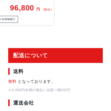
2MP超広角：13mm、ƒ/2.2絞り値と1
96,800
円
（税込）
ームイン、2倍の光学ズームアウト、
ーム
ク利用制限◯
TrueDepthカメラ
12MPカメラƒ/1.9絞り値
生体認証
TrueDepthカメラによる顔認識の
配送について
発売日
2024年9月20日
送料
無料
となっております。
※5,000円未満の場合に全国一律600円
運送会社