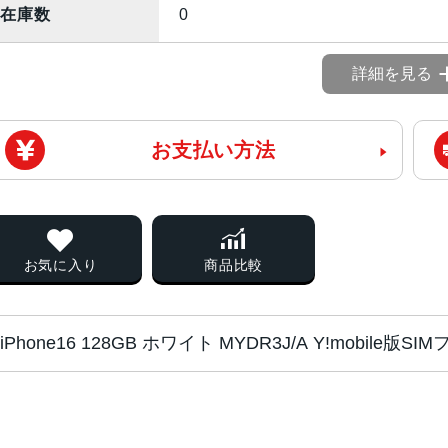
在庫数
0
詳細を見る
お支払い方法
お気に入り
商品比較
iPhone16 128GB ホワイト MYDR3J/A Y!mobil
チップ・プロセッ
A18チップ2つの高性能コアと4つ
サー
コアGPU新しい16コアNeural Engi