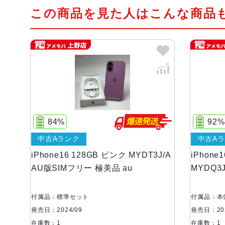
この商品を見た人はこんな商品
84%
92%
中古Aランク
中古A
iPhone16 128GB ピンク MYDT3J/A
iPhone
AU版SIMフリー 極美品 au
MYDQ3
付属品：標準セット
付属品：本
発売日：2024/09
発売日：202
在庫数：1
在庫数：1