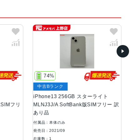
イト、ミッドナイト、ブルー、ピンク、グリーン
ンOLEDディスプレイ
81%
中古Aランク
等級（最大水深6メートルで最大30分間）
56GB スターライト
iPhone13 256GB ミッドナイト
oftBank版SIMフリー 訳
MLNH3J/A SIMフリー 訳あり品
、超広角カメラ広角：ƒ/1.6絞り値超広角：ƒ/2.
ズームアウト最大5倍のデジタルズーム
付属品：本体のみ
発売日：2021/09
在庫数：1