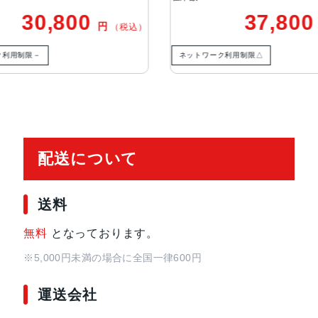
37,800
円
（税込）
生体認証
TrueDepthカメラによる顔認識の
ネットワーク利用制限△
ネットワーク利用制
発売日
2021年9月24日
配送について
送料
無料
となっております。
※5,000円未満の場合に全国一律600円
運送会社