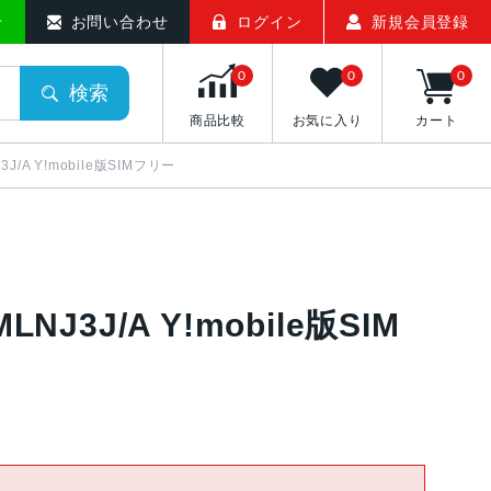
せ
お問い合わせ
ログイン
新規会員登録
0
0
0
検索
商品比較
お気に入り
カート
3J/A Y!mobile版SIMフリー
NJ3J/A Y!mobile版SIM