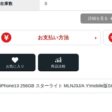
在庫数
0
詳細を見る
お支払い方法
お気に入り
商品比較
iPhone13 256GB スターライト MLNJ3J/A Y!mobi
チップ・プロセッ
A15 Bionicチップ2つの高性
サー
新しい4コアGPU新しい16コアNeural