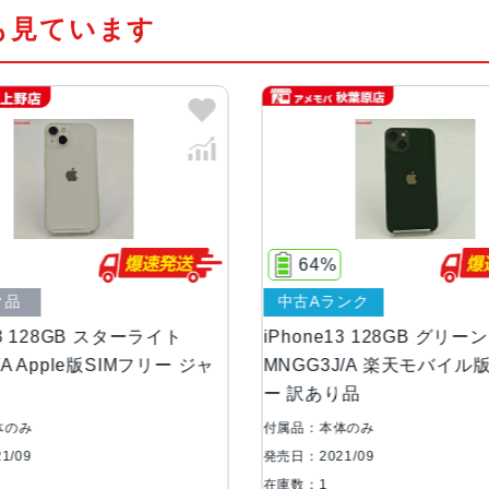
も見ています
カラー
(PRODUCT)RED 、スターラ
容量
128GB、256GB、512GB
サイズ・重さ
146.7×71.5×7.65mm ・173g
液晶
6.1インチ（対角）オールスクリー
64%
74%
中古Aランク
中古Bランク
防沫性能、耐水性
EC規格60529にもとづくIP68
能、防塵性能
iPhone13 128GB グリーン
iPhone13 2
MNGG3J/A 楽天モバイル版SIMフリ
MLNJ3J/A S
ー 訳あり品
あり品
カメラ
デュアル12MPカメラシステム：広角
4絞り値と120°視野角2倍の光学
付属品：本体のみ
付属品：本体のみ
発売日：2021/09
発売日：2021/09
TrueDepthカメラ
12MPカメラƒ/2.2絞り値
在庫数：1
在庫数：1