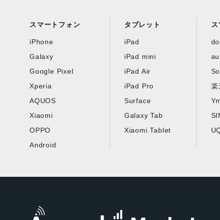
スマートフォン
タブレット
ス
iPhone
iPad
d
Galaxy
iPad mini
au
Google Pixel
iPad Air
So
Xperia
iPad Pro
楽
AQUOS
Surface
Ym
Xiaomi
Galaxy Tab
S
OPPO
Xiaomi Tablet
UQ
Android