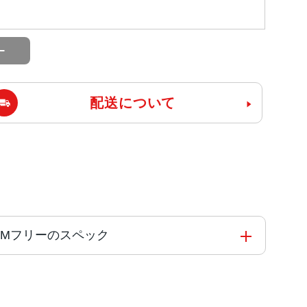
配送について
le版SIMフリーのスペック
能コアと4つの高効率コアを搭載した新しい6コアCPU
 Engine