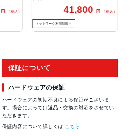
41,800
43,000
円
円
（税込）
（
有効化
限△
ネットワーク利用制限－
保証について
ハードウェアの保証
ハードウェアの初期不良による保証がございま
す。場合によっては返品・交換の対応をさせてい
ただきます。
保証内容について詳しくは
こちら