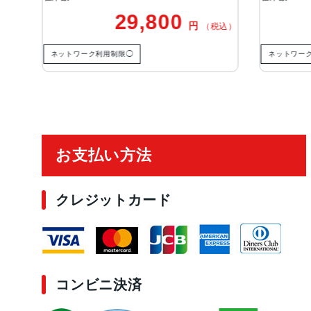
800
30,800
円
円
（税込）
（税込）
ネットワーク利用制限－
ご利用ガイド
お支払い方法
クレジットカード
コンビニ決済