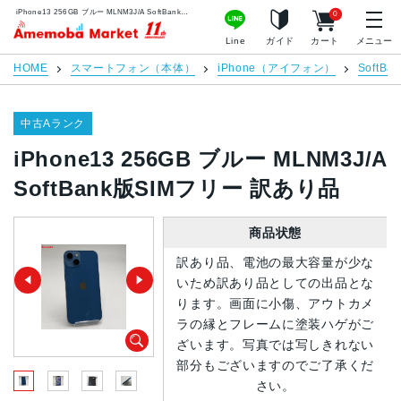
iPhone13 256GB ブルー MLNM3J/A SoftBank版SIMフリー 訳あり品 | 中古スマホ販売のアメモバマーケット
0
アメモバマーケット
Line
ガイド
カート
メニュー
HOME
スマートフォン（本体）
iPhone（アイフォン）
SoftBan
中古Aランク
iPhone13 256GB ブルー MLNM3J/A
SoftBank版SIMフリー 訳あり品
商品状態
訳あり品、電池の最大容量が少な
いため訳あり品としての出品とな
ります。画面に小傷、アウトカメ
ラの縁とフレームに塗装ハゲがご
ざいます。写真では写しきれない
部分もございますのでご了承くだ
さい。