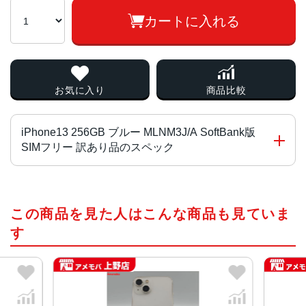
カートに入れる
お気に入り
商品比較
iPhone13 256GB ブルー MLNM3J/A SoftBank版
SIMフリー 訳あり品のスペック
チップ・プロセッサー
この商品を見た人はこんな商品も見ていま
A15 Bionicチップ2つの高性能コアと4つの高効率コアを搭
載した新しい6コアCPU新しい4コアGPU新しい16コアNeu
す
ral Engine
カラー
(PRODUCT)RED 、スターライト、ミッドナイト、ブル