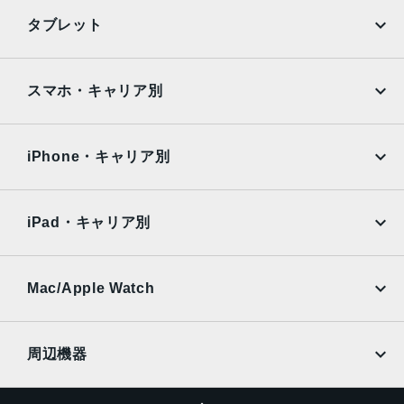
iPhone
Galaxy
タブレット
12MPカメラƒ/2.2絞り値
Google Pixel
Xperia
生体認証
iPad
iPad mini
AQUOS
Xiaomi
スマホ・キャリア別
TrueDepthカメラによる顔認識の有効化
iPad Air
iPad Pro
発売日
OPPO
Android
docomo
au
2021年9月24日
Surface
Galaxy Tab
iPhone・キャリア別
SoftBank
楽天モバイル
Xiaomi Tablet
docomo
au
Ymobile
SIMフリー
iPad・キャリア別
SoftBank
楽天モバイル
UQmobile
au
SoftBank
Ymobile
SIMフリー
Mac/Apple Watch
docomo
Wi-Fi
UQmobile
MacBook
MacBook Air
周辺機器
MacBook Pro
iMac
ページトップへ