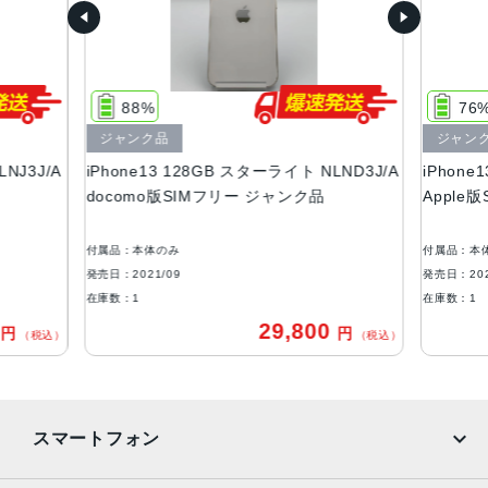
ー、ピンク、グリーン
容量
128GB、256GB、512GB
88%
76
サイズ・重さ
ジャンク品
ジャン
146.7×71.5×7.65mm ・173g
NJ3J/A
iPhone13 128GB スターライト NLND3J/A
iPhone
液晶
docomo版SIMフリー ジャンク品
Apple
6.1インチ（対角）オールスクリーンOLEDディスプレイ
付属品：本体のみ
付属品：本
防沫性能、耐水性能、防塵性能
発売日：2021/09
発売日：202
EC規格60529にもとづくIP68等級（最大水深6メートルで
在庫数：1
在庫数：1
最大30分間）
0
29,800
円
円
（税込）
（税込）
カメラ
デュアル12MPカメラシステム：広角、超広角カメラ広角：
ƒ/1.6絞り値超広角：ƒ/2.4絞り値と120°視野角2倍の光学ズ
スマートフォン
ームアウト最大5倍のデジタルズーム
TrueDepthカメラ