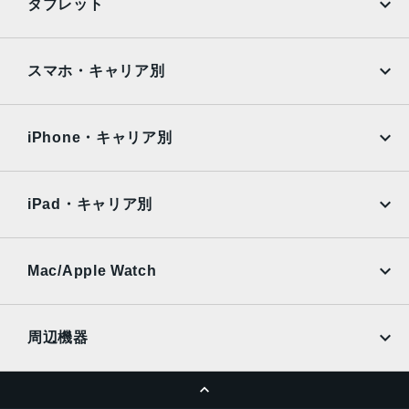
タブレット
12MPカメラƒ/2.2絞り値
Google Pixel
Xperia
生体認証
iPad
iPad mini
AQUOS
Xiaomi
スマホ・キャリア別
TrueDepthカメラによる顔認識の有効化
iPad Air
iPad Pro
発売日
OPPO
Android
docomo
au
2021年9月24日
Surface
Galaxy Tab
iPhone・キャリア別
SoftBank
楽天モバイル
Xiaomi Tablet
docomo
au
Ymobile
SIMフリー
iPad・キャリア別
SoftBank
楽天モバイル
UQmobile
au
SoftBank
Ymobile
SIMフリー
Mac/Apple Watch
docomo
Wi-Fi
UQmobile
MacBook
MacBook Air
周辺機器
MacBook Pro
iMac
ページトップへ
Apple Pencil
Keyboard
Mac mini
Mac Studio