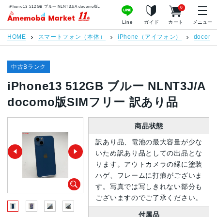
iPhone13 512GB ブルー NLNT3J/A docomo版SIMフリー 訳あり品 | 中古スマホ販売のアメモバマーケット
0
アメモバマーケット
Line
ガイド
カート
メニュー
HOME
スマートフォン（本体）
iPhone（アイフォン）
docomo
中古Bランク
iPhone13 512GB ブルー NLNT3J/A
docomo版SIMフリー 訳あり品
商品状態
訳あり品、電池の最大容量が少な
いため訳あり品としての出品とな
ります。アウトカメラの縁に塗装
ハゲ、フレームに打痕がございま
す。写真では写しきれない部分も
ございますのでご了承ください。
付属品