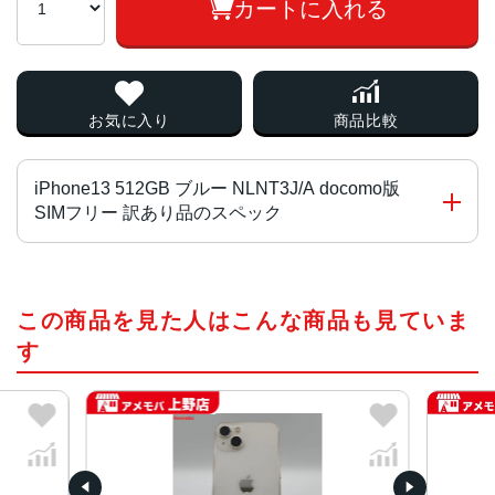
カートに入れる
お気に入り
商品比較
iPhone13 512GB ブルー NLNT3J/A docomo版
SIMフリー 訳あり品のスペック
チップ・プロセッサー
この商品を見た人はこんな商品も見ていま
A15 Bionicチップ2つの高性能コアと4つの高効率コアを搭
載した新しい6コアCPU新しい4コアGPU新しい16コアNeu
す
ral Engine
カラー
(PRODUCT)RED 、スターライト、ミッドナイト、ブル
ー、ピンク、グリーン