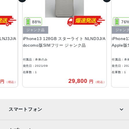
容量
128GB、256GB、512GB
88%
76
サイズ・重さ
ジャンク品
ジャン
146.7×71.5×7.65mm ・173g
NJ3J/A
iPhone13 128GB スターライト NLND3J/A
iPhone
液晶
docomo版SIMフリー ジャンク品
Apple
6.1インチ（対角）オールスクリーンOLEDディスプレイ
付属品：本体のみ
付属品：本
防沫性能、耐水性能、防塵性能
発売日：2021/09
発売日：202
EC規格60529にもとづくIP68等級（最大水深6メートルで
在庫数：1
在庫数：1
最大30分間）
0
29,800
円
円
（税込）
（税込）
カメラ
デュアル12MPカメラシステム：広角、超広角カメラ広角：
ƒ/1.6絞り値超広角：ƒ/2.4絞り値と120°視野角2倍の光学ズ
スマートフォン
ームアウト最大5倍のデジタルズーム
TrueDepthカメラ
iPhone
Galaxy