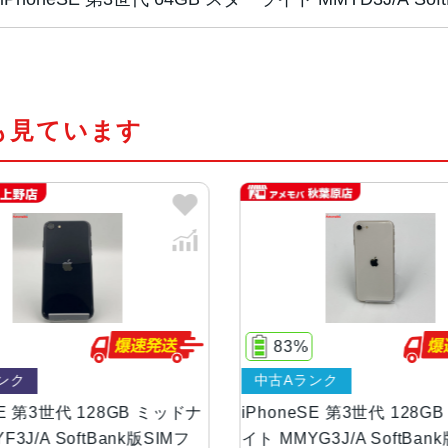
チップ・プロセッ
A15 Bionicチップ2つの高性能
サー
PU16コアNeural Engine
も見ています
カラー
RED、スターライト、ミッドナイ
容量
64GB、128GB、256GB
サイズ・重さ
138.4×67.3×7.3mm ・144g
液晶
4.7インチ
83%
ンク
中古Aランク
防沫性能、耐水性
IEC規格60529にもとづくIP67
能、防塵性能
SE 第3世代 128GB ミッドナ
iPhoneSE 第3世代 128G
F3J/A SoftBank版SIMフ
イト MMYG3J/A SoftBan