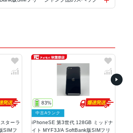
コアと4つの高効率コアを搭載した6コアCPU4コアG
ト
83%
中古Aランク
中
等級（最大水深1メートルで最大30分間）
B スターラ
iPhoneSE 第3世代 128GB ミッドナ
iP
k版SIMフ
イト MYF3J/A SoftBank版SIMフリ
イト