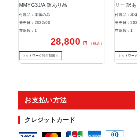
MMYG3J/A 訳あり品
リー 訳
付属品：本体のみ
付属品：本
発売日：2022/03
発売日：202
在庫数：1
在庫数：1
28,800
円
税込）
（税込）
ネットワーク利用制限△
ネットワー
ご利用ガイド
お支払い方法
クレジットカード