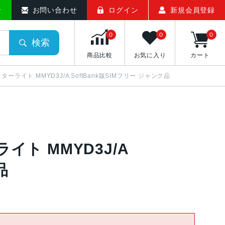
ト
せ
お問い合わせ
ログイン
新規会員登録
0
0
0
検索
商品比較
お気に入り
カート
 スターライト MMYD3J/A SoftBank版SIMフリー ジャンク品
ライト MMYD3J/A
品