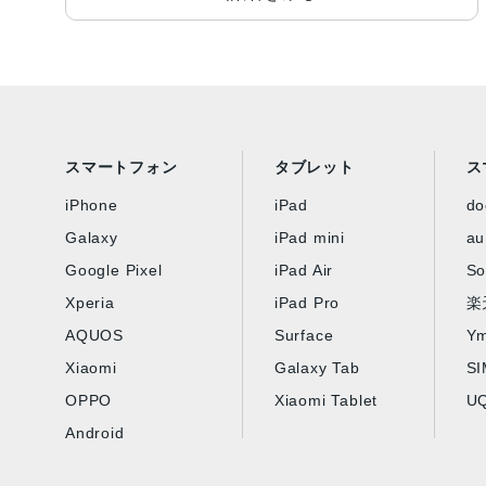
スマートフォン
タブレット
ス
iPhone
iPad
d
Galaxy
iPad mini
au
Google Pixel
iPad Air
So
Xperia
iPad Pro
楽
AQUOS
Surface
Ym
Xiaomi
Galaxy Tab
S
OPPO
Xiaomi Tablet
UQ
Android