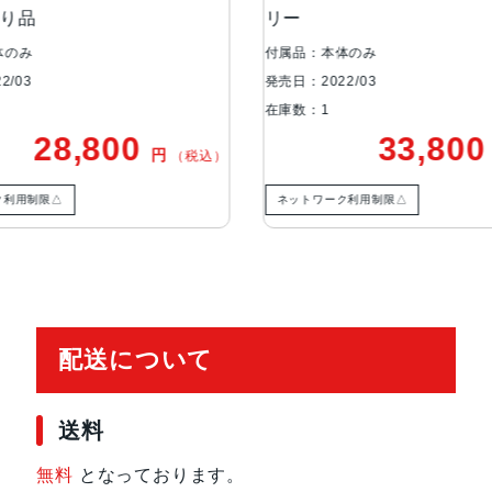
あり品
リー
カメラ
12MP広角カメラƒ/1.8絞り値
トロールが使えるポートレートモー
体のみ
付属品：本体のみ
ィング（自然光、スタジオ照明、輪
2/03
発売日：2022/03
ノ）、ハイキー照明（モノ））光学式手
在庫数：1
ラッシュとスローシンクロパノラマ
28,800
33,80
円
（税込）
バーFocus Pixelsを使ったオー
Deep Fusion写真のスマート
ク利用制限△
ネットワーク利用制限△
れ補正バーストモード写真へのジオタ
生体認証
指紋認証
発売日
2022年3月18日
配送について
送料
無料
となっております。