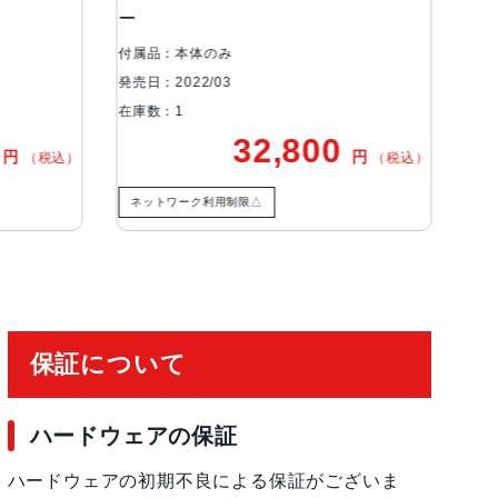
ー
リ
最大5倍のデジタルズーム進化したボケ効果と深度コン
ド6つのエフェクトを備えたポートレートライテ
付属品：本体のみ
付属
郭強調照明、ステージ照明、ステージ照明（モ
発売日：2022/03
発売日
ぶれ補正6枚構成のレンズLED True Toneフ
在庫数：1
在庫
（最大63MP）サファイアクリスタル製レンズカ
0
32,800
円
円
（税込）
（税込）
トフォーカス写真とLive Photosの広色域キャプチャ
HDR 4フォトグラフスタイル高度な赤目修正自動手ぶ
ネットワーク利用制限△
ネ
グ添付画像撮影フォーマット：HEIF、JPEG
保証について
ハードウェアの保証
ハードウェアの初期不良による保証がございま