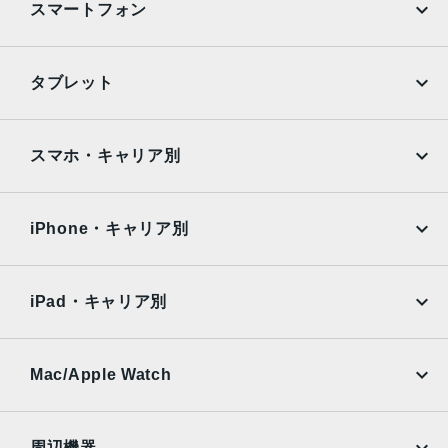
スマートフォン
ステージ照明（モノ）、ハイキー照明（モノ））光学式手
ぶれ補正6枚構成のレンズLED True Toneフラッシュとスロ
ーシンクロパノラマ（最大63MP）サファイアクリスタル製
iPhone
Galaxy
タブレット
レンズカバーFocus Pixelsを使ったオートフォーカス写真
Google Pixel
Xperia
とLive Photosの広色域キャプチャDeep Fusion写真のスマ
ートHDR 4フォトグラフスタイル高度な赤目修正自動手ぶ
iPad
iPad mini
AQUOS
Xiaomi
スマホ・キャリア別
れ補正バーストモード写真へのジオタグ添付画像撮影フォ
ーマット：HEIF、JPEG
iPad Air
iPad Pro
OPPO
Android
docomo
au
生体認証
Surface
Galaxy Tab
iPhone・キャリア別
指紋認証
SoftBank
楽天モバイル
Xiaomi Tablet
発売日
docomo
au
Ymobile
SIMフリー
iPad・キャリア別
2022年3月18日
SoftBank
楽天モバイル
UQmobile
au
SoftBank
Ymobile
SIMフリー
Mac/Apple Watch
docomo
Wi-Fi
UQmobile
MacBook
MacBook Air
周辺機器