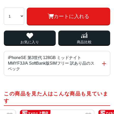
カートに入れる
お気に入り
商品比較
iPhoneSE 第3世代 128GB ミッドナイト
MMYF3J/A SoftBank版SIMフリー 訳あり品のス
ペック
チップ・プロセッサー
この商品を見た人はこんな商品も見ていま
A15 Bionicチップ2つの高性能コアと4つの高効率コアを搭
載した6コアCPU4コアGPU16コアNeural Engine
す
カラー