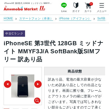
iPhoneSE 第3世代 128GB ミッドナイト MMYF3J/A SoftBank版SIMフリー 訳あり品 | 中古スマホ販売のアメモバマーケット
0
アメモバマーケット
Line
ガイド
カート
メニュー
HOME
スマートフォン（本体）
iPhone（アイフォン）
SoftBan
中古Cランク
iPhoneSE 第3世代 128GB ミッドナ
イト MMYF3J/A SoftBank版SIMフ
リー 訳あり品
商品状態
訳あり品、電池の最大容量が少な
いため訳あり品としての出品とな
ります。画面に擦り傷、フレーム
とアウトカメラの縁に塗装ハゲが
ございます。写真では写しきれな
い部分もございますのでご了承く