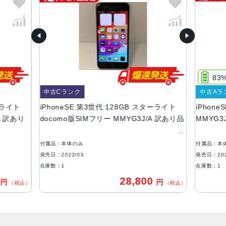
RED、スターライト、ミッドナイト
容量
64GB、128GB、256GB
サイズ・重さ
138.4×67.3×7.3mm ・144g
83
液晶
中古Cランク
中古Aラ
ーライト
iPhoneSE 第3世代 128GB スターライト
iPhon
4.7インチ
A 訳あり
docomo版SIMフリー MMYG3J/A 訳あり品
MMYG3J
防沫性能、耐水性能、防塵性能
IEC規格60529にもとづくIP67等級（最大水深1メートルで
付属品：本体のみ
付属品：本
最大30分間）
発売日：2022/03
発売日：202
在庫数：1
在庫数：1
カメラ
0
28,800
円
円
（税込）
（税込）
12MP広角カメラƒ/1.8絞り値最大5倍のデジタルズーム進化
したボケ効果と深度コントロールが使えるポートレートモ
ード6つのエフェクトを備えたポートレートライティング
（自然光、スタジオ照明、輪郭強調照明、ステージ照明、