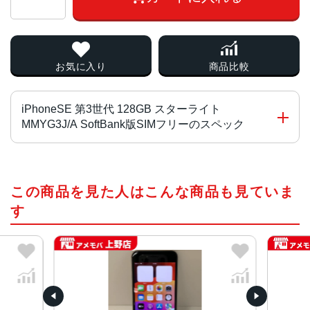
お気に入り
商品比較
iPhoneSE 第3世代 128GB スターライト
MMYG3J/A SoftBank版SIMフリーのスペック
チップ・プロセッサー
この商品を見た人はこんな商品も見ていま
A15 Bionicチップ2つの高性能コアと4つの高効率コアを搭
載した6コアCPU4コアGPU16コアNeural Engine
す
カラー
RED、スターライト、ミッドナイト
容量
64GB、128GB、256GB