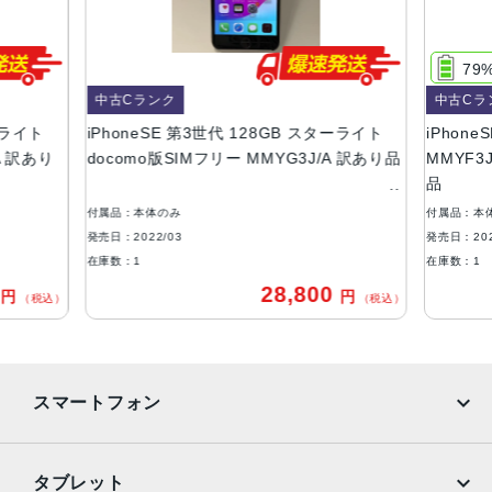
サイズ・重さ
138.4×67.3×7.3mm ・144g
79
液晶
中古Cランク
中古Cラ
ーライト
iPhoneSE 第3世代 128GB スターライト
iPhon
4.7インチ
A 訳あり
docomo版SIMフリー MMYG3J/A 訳あり品
MMYF3J
防沫性能、耐水性能、防塵性能
品
IEC規格60529にもとづくIP67等級（最大水深1メートルで
付属品：本体のみ
付属品：本
最大30分間）
発売日：2022/03
発売日：202
在庫数：1
在庫数：1
カメラ
0
28,800
円
円
（税込）
（税込）
12MP広角カメラƒ/1.8絞り値最大5倍のデジタルズーム進化
したボケ効果と深度コントロールが使えるポートレートモ
ード6つのエフェクトを備えたポートレートライティング
（自然光、スタジオ照明、輪郭強調照明、ステージ照明、
スマートフォン
ステージ照明（モノ）、ハイキー照明（モノ））光学式手
ぶれ補正6枚構成のレンズLED True Toneフラッシュとスロ
ーシンクロパノラマ（最大63MP）サファイアクリスタル製
iPhone
Galaxy
タブレット
レンズカバーFocus Pixelsを使ったオートフォーカス写真