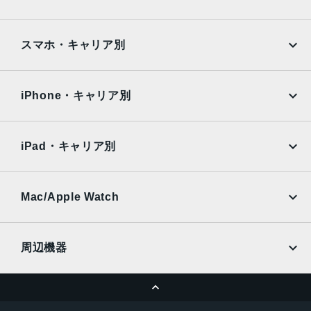
Google Pixel
Xperia
とLive Photosの広色域キャプチャDeep Fusion写真のスマ
ートHDR 4フォトグラフスタイル高度な赤目修正自動手ぶ
iPad
iPad mini
AQUOS
Xiaomi
スマホ・キャリア別
れ補正バーストモード写真へのジオタグ添付画像撮影フォ
ーマット：HEIF、JPEG
iPad Air
iPad Pro
OPPO
Android
docomo
au
生体認証
Surface
Galaxy Tab
iPhone・キャリア別
指紋認証
SoftBank
楽天モバイル
Xiaomi Tablet
発売日
docomo
au
Ymobile
SIMフリー
iPad・キャリア別
2022年3月18日
SoftBank
楽天モバイル
UQmobile
au
SoftBank
Ymobile
SIMフリー
Mac/Apple Watch
docomo
Wi-Fi
UQmobile
MacBook
MacBook Air
周辺機器
MacBook Pro
iMac
ページトップへ
Apple Pencil
Keyboard
Mac mini
Mac Studio