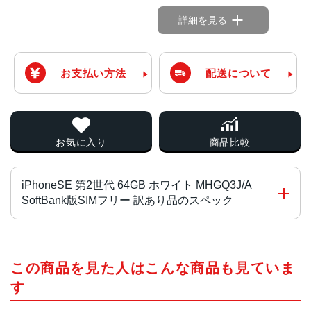
詳細を見る
お支払い方法
配送について
お気に入り
商品比較
iPhoneSE 第2世代 64GB ホワイト MHGQ3J/A
SoftBank版SIMフリー 訳あり品のスペック
画面サイズ
この商品を見た人はこんな商品も見ていま
4.7インチ
す
発売日