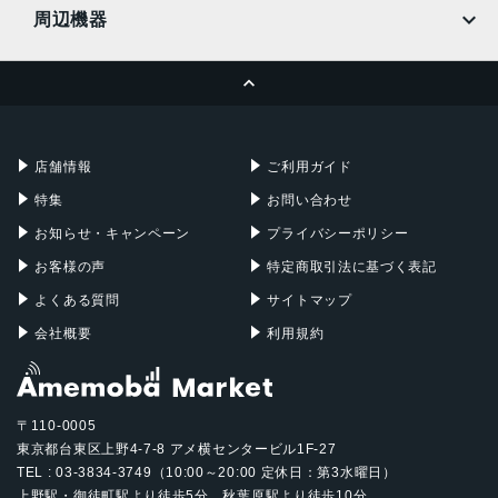
MacBook
MacBook Air
前面カメラ解像度
周辺機器
700万画素
MacBook Pro
iMac
ページトップへ
Apple Pencil
Keyboard
ストレージ容量
Mac mini
Mac Studio
64GB, 128GB, 256GB
充電器
iPadケース
Mac Pro
Apple Watch
店舗情報
ご利用ガイド
特集
お問い合わせ
お知らせ・キャンペーン
プライバシーポリシー
お客様の声
特定商取引法に基づく表記
よくある質問
サイトマップ
会社概要
利用規約
〒110-0005
東京都台東区上野4-7-8 アメ横センタービル1F-27
TEL : 03-3834-3749（10:00～20:00 定休日：第3水曜日）
上野駅・御徒町駅より徒歩5分、秋葉原駅より徒歩10分