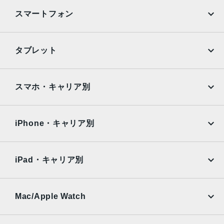
カラー
スマートフォン
Black, PRODUCT(RED) Special Edition, Red, White
特長
iPhone
Galaxy
タブレット
クワッドバンド, スマートフォン, ワイヤレス充電, 急速充電
可能, 防滴
Google Pixel
Xperia
iPad
iPad mini
RAM
AQUOS
Xiaomi
スマホ・キャリア別
3GB
iPad Air
iPad Pro
OPPO
Android
保護
docomo
au
Surface
Galaxy Tab
iPhone・キャリア別
耐指紋撥油コーティング, 防塵
SoftBank
楽天モバイル
Xiaomi Tablet
認証機能
docomo
au
Ymobile
SIMフリー
iPad・キャリア別
指紋認証
SoftBank
楽天モバイル
UQmobile
搭載センサー
au
SoftBank
Ymobile
SIMフリー
Mac/Apple Watch
ジャイロセンサー, デジタルコンパス, 加速度計, 周囲光セン
docomo
Wi-Fi
サー, 気圧センサー, 近接センサー
UQmobile