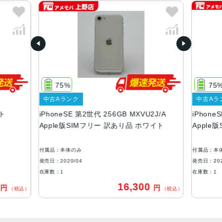
2020年4月
質量
148g
画面解像度
1334 X 750
75%
75
OS
中古Aランク
中古Aラ
iOS
イト
iPhoneSE 第2世代 256GB MXVU2J/A
iPhone
本体素材
Apple版SIMフリー 訳あり品 ホワイト
Apple
アルミニウム, ガラス
付属品：本体のみ
付属品：本
ブロードバンド世代
発売日：2020/04
発売日：202
4G
在庫数：1
在庫数：1
0
16,300
円
円
通信規格
（税込）
（税込）
CDMA方式, GSM方式, UMTS方式