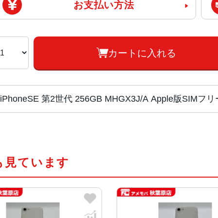
お支払い方法
カートに入れる
iPhoneSE 第2世代 256GB MHGX3J/A Apple版
画面サイズ
4.7インチ
も見ています
発売日
2020年4月
質量
148g