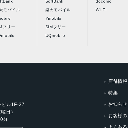
ftBank
SoftBank
docomo
天モバイル
楽天モバイル
Wi-Fi
obile
Ymobile
IMフリー
SIMフリー
mobile
UQmobile
店舗情報
特集
お知らせ
ビル1F-27
第3水曜日）
お客様の
0分
よくある