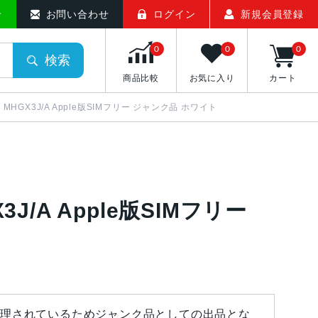
せ
お問い合わせ
ログイン
新規会員登録
0
0
0
検索
商品比較
お気に入り
カート
GB MHGX3J/A Apple版SIMフリー ジャンク品 ホワイト
X3J/A Apple版SIMフリー
理されているためジャンク品としての出品とな