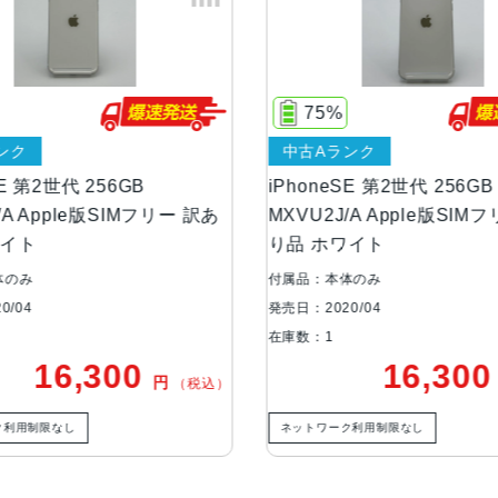
画面解像度
1334 X 750
OS
iOS
75%
本体素材
アルミニウム, ガラス
ンク
中古Aランク
SE 第2世代 256GB
iPhoneSE 第2世代 256GB
ブロードバンド世
4G
/A Apple版SIMフリー 訳あ
MXVU2J/A Apple版SIM
代
ワイト
り品 ホワイト
通信規格
CDMA方式, GSM方式, UMTS方式
体のみ
付属品：本体のみ
0/04
発売日：2020/04
在庫数：1
カラー
Black, PRODUCT(RED) Special Ed
16,300
16,30
円
（税込）
特長
クワッドバンド, スマートフォン, 
ク利用制限なし
ネットワーク利用制限なし
RAM
3GB