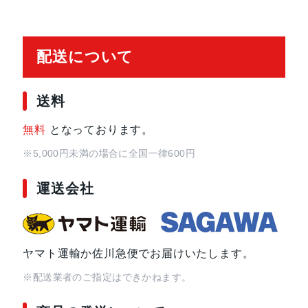
保護
耐指紋撥油コーティング, 防塵
配送について
認証機能
指紋認証
搭載センサー
ジャイロセンサー, デジタルコンパス,
送料
接センサー
無料
となっております。
前面カメラ解像度
700万画素
※5,000円未満の場合に全国一律600円
運送会社
ストレージ容量
64GB, 128GB, 256GB
ヤマト運輸か佐川急便でお届けいたします。
※配送業者のご指定はできかねます。