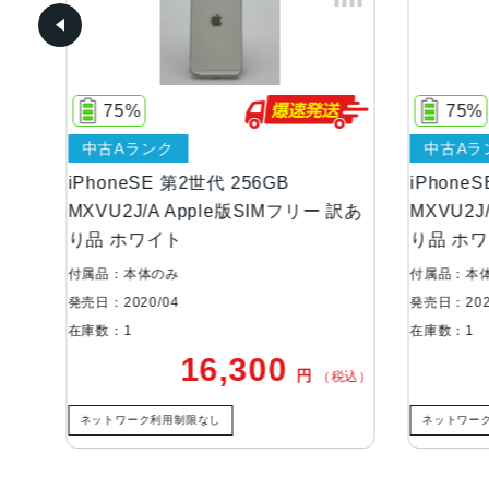
75%
75%
中古Aランク
中古Aラ
ワイト
iPhoneSE 第2世代 256GB
iPhone
MXVU2J/A Apple版SIMフリー 訳あ
MXVU2J
り品 ホワイト
り品 ホ
付属品：本体のみ
付属品：本
発売日：2020/04
発売日：202
在庫数：1
在庫数：1
16,300
円
税込）
（税込）
ネットワーク利用制限なし
ネットワー