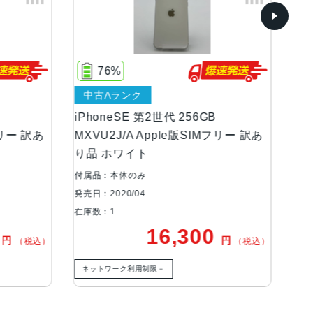
76%
中古Aランク
中
iPhoneSE 第2世代 256GB
iP
フリー 訳あ
MXVU2J/A Apple版SIMフリー 訳あ
MX
り品 ホワイト
品 
付属品：本体のみ
付属
発売日：2020/04
発売日
在庫数：1
在庫
ition, Red, White
0
16,300
円
円
（税込）
（税込）
ワイヤレス充電, 急速充電可能, 防滴
ネットワーク利用制限－
ネ