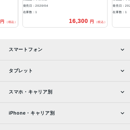
ブロードバンド世代
発売日：2020/04
発売日：202
4G
在庫数：1
在庫数：1
0
16,300
円
円
通信規格
（税込）
（税込）
CDMA方式, GSM方式, UMTS方式
カラー
スマートフォン
Black, PRODUCT(RED) Special Edition, Red, White
特長
iPhone
Galaxy
タブレット
クワッドバンド, スマートフォン, ワイヤレス充電, 急速充電
可能, 防滴
Google Pixel
Xperia
iPad
iPad mini
RAM
AQUOS
Xiaomi
スマホ・キャリア別
3GB
iPad Air
iPad Pro
OPPO
Android
保護
docomo
au
Surface
Galaxy Tab
iPhone・キャリア別
耐指紋撥油コーティング, 防塵
SoftBank
楽天モバイル
Xiaomi Tablet
認証機能
docomo
au