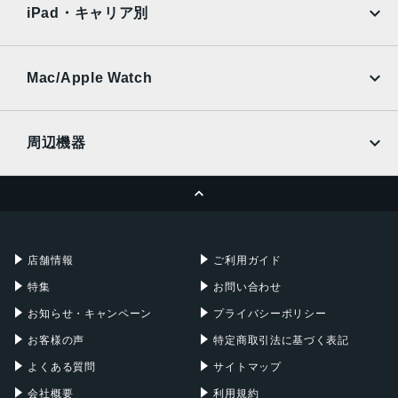
Ymobile
SIMフリー
iPad・キャリア別
指紋認証
SoftBank
楽天モバイル
UQmobile
搭載センサー
au
SoftBank
Ymobile
SIMフリー
Mac/Apple Watch
ジャイロセンサー, デジタルコンパス, 加速度計, 周囲光セン
docomo
Wi-Fi
サー, 気圧センサー, 近接センサー
UQmobile
MacBook
MacBook Air
前面カメラ解像度
周辺機器
700万画素
MacBook Pro
iMac
ページトップへ
Apple Pencil
Keyboard
ストレージ容量
Mac mini
Mac Studio
64GB, 128GB, 256GB
充電器
iPadケース
Mac Pro
Apple Watch
店舗情報
ご利用ガイド
特集
お問い合わせ
お知らせ・キャンペーン
プライバシーポリシー
お客様の声
特定商取引法に基づく表記
よくある質問
サイトマップ
会社概要
利用規約