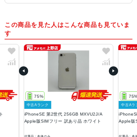
画面サイズ
この商品を見た人はこんな商品も見ていま
4.7インチ
す
発売日
2020年4月
質量
148g
画面解像度
1334 X 750
75%
75
OS
中古Aランク
中古Aラ
iOS
イト
iPhoneSE 第2世代 256GB MXVU2J/A
iPhone
本体素材
Apple版SIMフリー 訳あり品 ホワイト
Apple
アルミニウム, ガラス
付属品：本体のみ
付属品：本