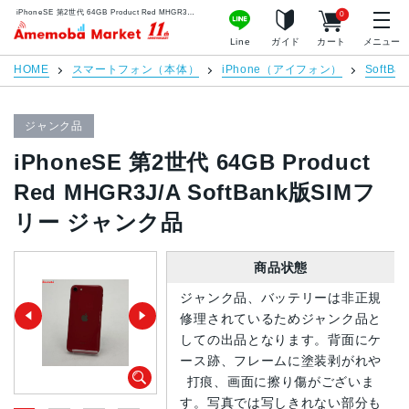
iPhoneSE 第2世代 64GB Product Red MHGR3J/A SoftBank版SIMフリー ジャンク品 | 中古スマホ販売のアメモバマーケット
0
アメモバマーケット
Line
ガイド
カート
メニュー
HOME
スマートフォン（本体）
iPhone（アイフォン）
SoftBan
ジャンク品
iPhoneSE 第2世代 64GB Product
Red MHGR3J/A SoftBank版SIMフ
リー ジャンク品
商品状態
ジャンク品、バッテリーは非正規
修理されているためジャンク品と
しての出品となります。背面にケ
ース跡、フレームに塗装剥がれや
打痕、画面に擦り傷がございま
す。写真では写しきれない部分も