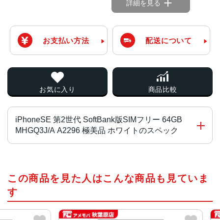
詳細を見る
お支払い方法
配送について
お気に入り
商品比較
iPhoneSE 第2世代 SoftBank版SIMフリー 64GB
MHGQ3J/A A2296 極美品 ホワイトのスペック
画面サイズ
この商品を見た人はこんな商品も見ていま
4.7インチ
す
発売日
2020年4月