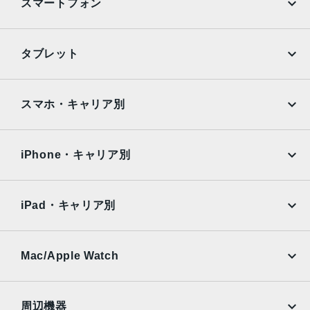
スマートフォン
Black, PRODUCT(RED) Special Edition, Red, White
特長
iPhone
Galaxy
タブレット
クワッドバンド, スマートフォン, ワイヤレス充電, 急速充電
可能, 防滴
Google Pixel
Xperia
iPad
iPad mini
RAM
AQUOS
Xiaomi
スマホ・キャリア別
3GB
iPad Air
iPad Pro
OPPO
Android
保護
docomo
au
Surface
Galaxy Tab
iPhone・キャリア別
耐指紋撥油コーティング, 防塵
SoftBank
楽天モバイル
Xiaomi Tablet
認証機能
docomo
au
Ymobile
SIMフリー
iPad・キャリア別
指紋認証
SoftBank
楽天モバイル
UQmobile
搭載センサー
au
SoftBank
Ymobile
SIMフリー
Mac/Apple Watch
ジャイロセンサー, デジタルコンパス, 加速度計, 周囲光セン
docomo
Wi-Fi
サー, 気圧センサー, 近接センサー
UQmobile
MacBook
MacBook Air
前面カメラ解像度
周辺機器