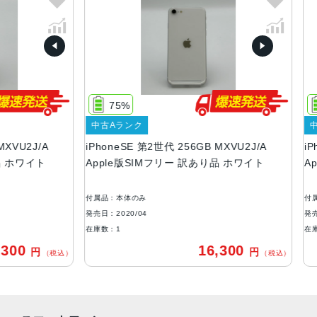
質量
148g
画面解像度
1334 X 750
75%
7
OS
中古Aランク
中古A
iOS
2J/A
iPhoneSE 第2世代 256GB MXVU2J/A
iPhon
本体素材
ワイト
Apple版SIMフリー 訳あり品 ホワイト
Appl
アルミニウム, ガラス
付属品：本体のみ
付属品：
ブロードバンド世代
発売日：2020/04
発売日：20
4G
在庫数：1
在庫数：
0
16,300
円
円
通信規格
（税込）
（税込）
CDMA方式, GSM方式, UMTS方式
カラー