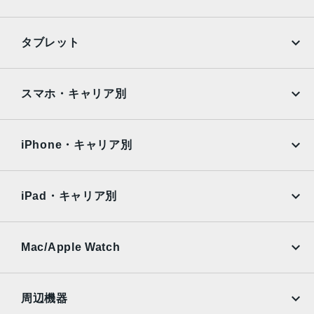
ホームボタンに内蔵された指紋認証センサー
iPhone
Galaxy
発売日
タブレット
2016年9月16日
Google Pixel
Xperia
iPad
iPad mini
AQUOS
Xiaomi
スマホ・キャリア別
iPad Air
iPad Pro
OPPO
Android
docomo
au
Surface
Galaxy Tab
iPhone・キャリア別
SoftBank
楽天モバイル
Xiaomi Tablet
docomo
au
Ymobile
SIMフリー
iPad・キャリア別
SoftBank
楽天モバイル
UQmobile
au
SoftBank
Ymobile
SIMフリー
Mac/Apple Watch
docomo
Wi-Fi
UQmobile
MacBook
MacBook Air
周辺機器