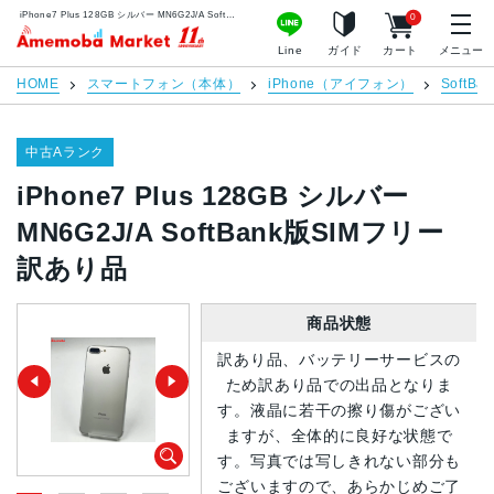
iPhone7 Plus 128GB シルバー MN6G2J/A SoftBank版SIMフリー 訳あり品 | 中古スマホ販売のアメモバマーケット
0
アメモバマーケット
Line
ガイド
カート
メニュー
HOME
スマートフォン（本体）
iPhone（アイフォン）
SoftBan
中古Aランク
iPhone7 Plus 128GB シルバー
MN6G2J/A SoftBank版SIMフリー
訳あり品
商品状態
訳あり品、バッテリーサービスの
ため訳あり品での出品となりま
す。液晶に若干の擦り傷がござい
ますが、全体的に良好な状態で
す。写真では写しきれない部分も
ございますので、あらかじめご了