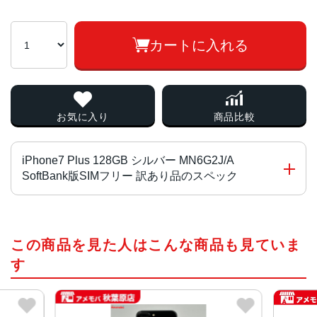
カートに入れる
お気に入り
商品比較
iPhone7 Plus 128GB シルバー MN6G2J/A
SoftBank版SIMフリー 訳あり品のスペック
チップ・プロセッサー
この商品を見た人はこんな商品も見ていま
Apple A10 Fusion 組み込み型 M10モーションコプロセッ
サ
す
カラー
ブラック、ジェットブラック、シルバー、レッド、ローズ