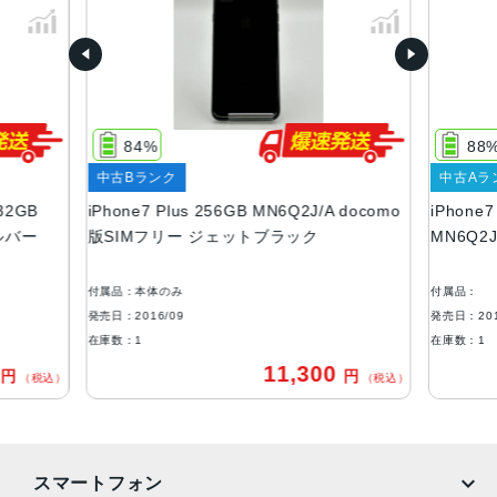
ゴールド、ゴールド
容量
32GB、128GB、256GB
サイズ・重さ
84%
88
158.2×77.9×7.3mm ・188g
中古Bランク
中古Aラ
液晶
32GB
iPhone7 Plus 256GB MN6Q2J/A docomo
iPhone
シルバー
版SIMフリー ジェットブラック
MN6Q2
Retina HDディスプレイ IPSテクノロジー搭載4.7インチ
（対角）ワイドスクリーンLCD Multi‑Touchディスプレイ
1,920 x 1,080ピクセル解像度、401ppi 1,300:1コントラス
付属品：本体のみ
付属品：
ト比（標準）
発売日：2016/09
発売日：201
在庫数：1
在庫数：1
アウトカメラ
0
11,300
円
円
（税込）
（税込）
デュアル12MPカメラ（広角と望遠） 広角：ƒ/1.8絞り値 望
遠：ƒ/2.8絞り値 2倍の光学ズーム、最大10倍のデジタルズ
ーム ポートレートモード 光学式手ぶれ補正
生体認証
スマートフォン