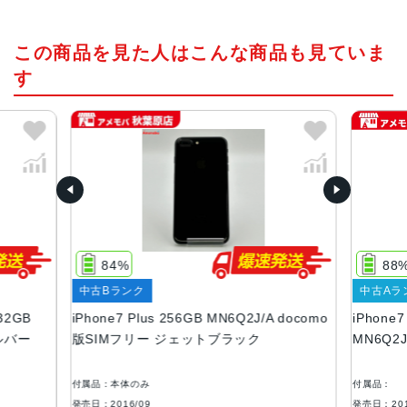
チップ・プロセッサー
この商品を見た人はこんな商品も見ていま
Apple A10 Fusion 組み込み型 M10モーションコプロセッ
サ
す
カラー
ブラック、ジェットブラック、シルバー、レッド、ローズ
ゴールド、ゴールド
容量
32GB、128GB、256GB
サイズ・重さ
84%
88%
158.2×77.9×7.3mm ・188g
中古Bランク
中古Aラン
液晶
32GB
iPhone7 Plus 256GB MN6Q2J/A docomo
iPhone
ルバー
版SIMフリー ジェットブラック
MN6Q2J
Retina HDディスプレイ IPSテクノロジー搭載4.7インチ
（対角）ワイドスクリーンLCD Multi‑Touchディスプレイ
1,920 x 1,080ピクセル解像度、401ppi 1,300:1コントラス
付属品：本体のみ
付属品：
ト比（標準）
発売日：2016/09
発売日：2016