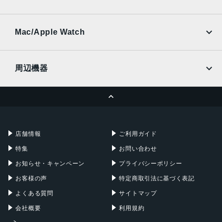
SoftBank
楽天モバイル
UQmobile
au
SoftBank
Ymobile
SIMフリー
Mac/Apple Watch
docomo
Wi-Fi
UQmobile
MacBook
MacBook Air
周辺機器
MacBook Pro
iMac
ページトップへ
Apple Pencil
Keyboard
Mac mini
Mac Studio
充電器
iPadケース
Mac Pro
Apple Watch
店舗情報
ご利用ガイド
特集
お問い合わせ
お知らせ・キャンペーン
プライバシーポリシー
お客様の声
特定商取引法に基づく表記
よくある質問
サイトマップ
会社概要
利用規約