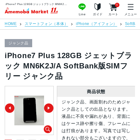
iPhone7 Plus 128GB ジェットブラック MN6K2J/A SoftBank版SIMフリー ジャンク品 | 中古スマホ販売のアメモバマーケット
0
アメモバマーケット
Line
ガイド
カート
メニュー
HOME
スマートフォン（本体）
iPhone（アイフォン）
SoftBan
ジャンク品
iPhone7 Plus 128GB ジェットブラ
ック MN6K2J/A SoftBank版SIMフ
リー ジャンク品
商品状態
ジャンク品、画面割れのためジャ
ンク品としての出品となります。
液晶に不良や漏れがあり、背面に
はケース跡や擦り傷、フレームに
は打痕があります。写真では写し
きれない部分もございますので、