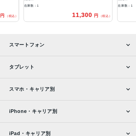
在庫数：1
在庫数：1
アウトカメラ
11,300
円
円
（税込）
（税込）
デュアル12MPカメラ（広角と望遠） 広角：ƒ/1.8絞り値 望
遠：ƒ/2.8絞り値 2倍の光学ズーム、最大10倍のデジタルズ
ーム ポートレートモード 光学式手ぶれ補正
生体認証
スマートフォン
ホームボタンに内蔵された指紋認証センサー
iPhone
Galaxy
発売日
タブレット
2016年9月16日
Google Pixel
Xperia
iPad
iPad mini
AQUOS
Xiaomi
スマホ・キャリア別
iPad Air
iPad Pro
OPPO
Android
docomo
au
Surface
Galaxy Tab
iPhone・キャリア別
SoftBank
楽天モバイル
Xiaomi Tablet
docomo
au
Ymobile
SIMフリー
iPad・キャリア別