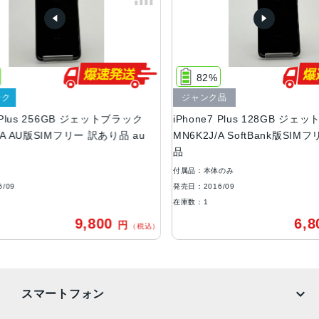
容量
32GB、128GB、256GB
サイズ・重さ
82%
158.2×77.9×7.3mm ・188g
ジャンク品
液晶
6GB ジェットブラック
iPhone7 Plus 128GB ジェットブラック
Mフリー 訳あり品 au
MN6K2J/A SoftBank版SIMフリー ジャンク
Retina HDディスプレイ IPSテクノロジー搭載4.7インチ
品
（対角）ワイドスクリーンLCD Multi‑Touchディスプレイ
1,920 x 1,080ピクセル解像度、401ppi 1,300:1コントラス
付属品：本体のみ
ト比（標準）
発売日：2016/09
在庫数：1
アウトカメラ
9,800
6,800
円
円
（税込）
（税込）
デュアル12MPカメラ（広角と望遠） 広角：ƒ/1.8絞り値 望
遠：ƒ/2.8絞り値 2倍の光学ズーム、最大10倍のデジタルズ
ーム ポートレートモード 光学式手ぶれ補正
生体認証
スマートフォン
ホームボタンに内蔵された指紋認証センサー