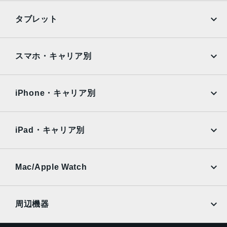
iPhone
Galaxy
発売日
タブレット
2016年9月16日
Google Pixel
Xperia
iPad
iPad mini
AQUOS
Xiaomi
スマホ・キャリア別
iPad Air
iPad Pro
OPPO
Android
docomo
au
Surface
Galaxy Tab
iPhone・キャリア別
SoftBank
楽天モバイル
Xiaomi Tablet
docomo
au
Ymobile
SIMフリー
iPad・キャリア別
SoftBank
楽天モバイル
UQmobile
au
SoftBank
Ymobile
SIMフリー
Mac/Apple Watch
docomo
Wi-Fi
UQmobile
MacBook
MacBook Air
周辺機器
MacBook Pro
iMac