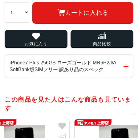
カートに入れる
お気に入り
商品比較
iPhone7 Plus 256GB ローズゴールド MN6P2J/A
SoftBank版SIMフリー 訳あり品のスペック
チップ・プロセッサー
この商品を見た人はこんな商品も見ていま
Apple A10 Fusion 組み込み型 M10モーションコプロセッ
サ
す
カラー
ブラック、ジェットブラック、シルバー、レッド、ローズ
ゴールド、ゴールド