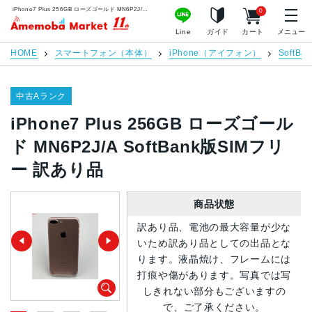
iPhone7 Plus 256GB ローズゴールド MN6P2J/A SoftBank版SIMフリー 訳あり品 | 中古スマホ販売のアメモバマーケット
0
アメモバマーケット
Line
ガイド
カート
メニュー
HOME
スマートフォン（本体）
iPhone（アイフォン）
SoftBan
中古Aランク
iPhone7 Plus 256GB ローズゴール
ド MN6P2J/A SoftBank版SIMフリ
ー 訳あり品
商品状態
訳あり品、電池の最大容量が少な
いため訳あり品としての出品とな
ります。液晶焼け、フレームには
打痕や傷があります。写真では写
しきれない部分もございますの
で、ご了承ください。