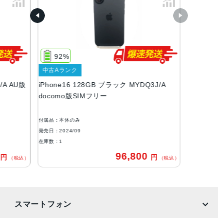
容量
128GB、256GB、512GB
サイズ・重さ
92%
147.6×71.6×7.80mm ・170g
中古Aランク
液晶
/A AU版
iPhone16 128GB ブラック MYDQ3J/A
docomo版SIMフリー
Super Retina XDRデ ィ ス プ レ イ6.1インチ（対角）オール
スクリーンOLEDデ ィ ス プ レ イ
付属品：本体のみ
防沫性能、耐水性能、防塵性能
発売日：2024/09
IEC規格60529にもとづくIP68等級（最大水深6メートルで
在庫数：1
最大3 0 分 間 ）
0
96,800
円
円
（税込）
（税込）
カメラ
48MP Fusion：26mm、ƒ/1.6絞り値、センサーシフト光学
式手ぶれ補正、100% Focus Pixels、超高解像度の写真（2
スマートフォン
4MPと48MP）に対 応12MPの2倍望遠での撮影時：52m