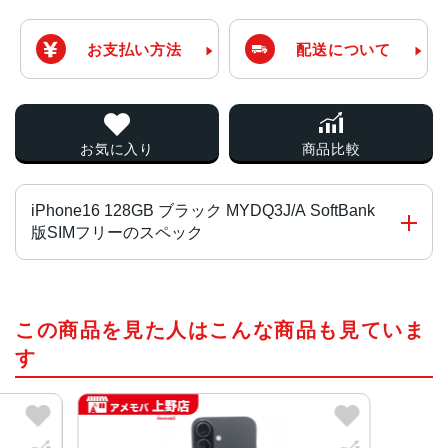
お支払い方法
配送について
お気に入り
商品比較
iPhone16 128GB ブラック MYDQ3J/A SoftBank
版SIMフリーのスペック
チップ・プロセッサー
この商品を見た人はこんな商品も見ていま
A18チップ2つの高性能コアと4つの高効率コアを搭載した
新しい6コアCPU新しい5コアGPU新しい16コアNeural En
す
gine
カラー
ブラック、ホワイト、ピンク、ティール、ウルトラマリン