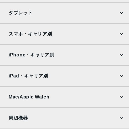
m、ƒ/1.6絞り値、センサーシフト光学式手ぶれ補正、100%
Focus Pixels12MP超広角：13mm、ƒ/2.2絞り値と120°視
iPhone
Galaxy
タブレット
野角、100% Focus Pixels2倍の光学ズームイン、2倍の光
Google Pixel
Xperia
学ズームアウト、4倍の光学ズームレ ン ジ最大10倍のデジタ
ルズーム
iPad
iPad mini
AQUOS
Xiaomi
スマホ・キャリア別
TrueDepthカメラ
iPad Air
iPad Pro
OPPO
Android
12MPカメラƒ/1.9絞り値
docomo
au
Surface
Galaxy Tab
iPhone・キャリア別
生体認証
SoftBank
楽天モバイル
Xiaomi Tablet
TrueDepthカメラによる顔認識の有効化
docomo
au
Ymobile
SIMフリー
iPad・キャリア別
発売日
SoftBank
楽天モバイル
2024年9月20日
UQmobile
au
SoftBank
Ymobile
SIMフリー
Mac/Apple Watch
docomo
Wi-Fi
UQmobile
MacBook
MacBook Air
周辺機器
MacBook Pro
iMac