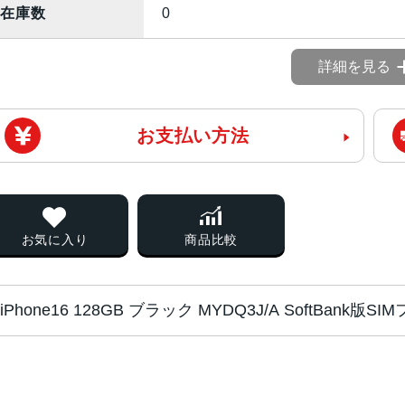
在庫数
0
詳細を見る
お支払い方法
お気に入り
商品比較
iPhone16 128GB ブラック MYDQ3J/A SoftBank
チップ・プロセッ
A18チップ2つの高性能コアと4つ
サー
コアGPU新しい16コアNeural Engi