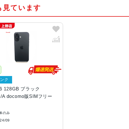
も見ています
カラー
ブラック、ホワイト、ピンク、ティ
容量
128GB、256GB、512GB
サイズ・重さ
147.6×71.6×7.80mm ・170g
液晶
Super Retina XDRデ ィ ス プ
デ ィ ス プ レ イ
ランク
防沫性能、耐水性
IEC規格60529にもとづくIP68等級
16 128GB ブラック
能、防塵性能
J/A docomo版SIMフリー
カメラ
48MP Fusion：26mm、ƒ/1
体のみ
cus Pixels、超高解像度の写真（
4/09
時：52mm、ƒ/1.6絞り値、センサーシ