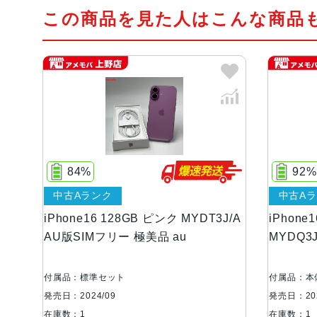
この商品を見た人はこんな商品
84%
92%
中古Aランク
中古A
iPhone16 128GB ピンク MYDT3J/A
iPhone
AU版SIMフリー 極美品 au
MYDQ3
付属品：標準セット
付属品：本
発売日：2024/09
発売日：202
在庫数：1
在庫数：1