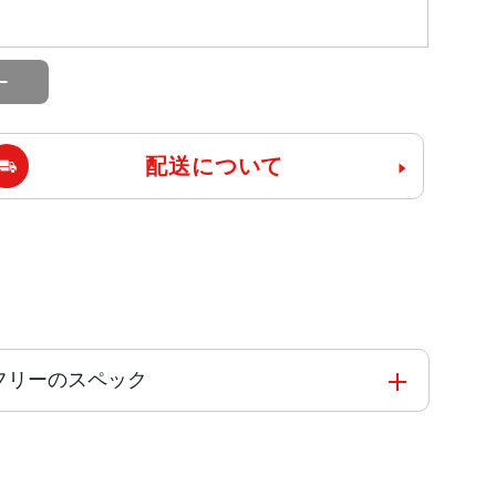
配送について
版SIMフリーのスペック
の高効率コアを搭載した新しい6コアCPU新しい5
ne