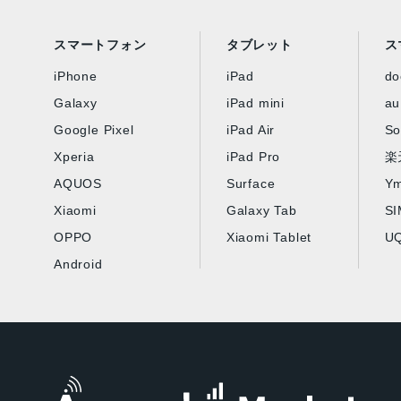
スマートフォン
タブレット
ス
iPhone
iPad
d
Galaxy
iPad mini
au
Google Pixel
iPad Air
So
Xperia
iPad Pro
楽
AQUOS
Surface
Ym
Xiaomi
Galaxy Tab
S
OPPO
Xiaomi Tablet
UQ
Android