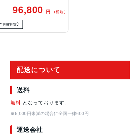
2MP超広角：13mm、ƒ/2.2絞り値と1
96,800
円
（税込）
ームイン、2倍の光学ズームアウト、
ーム
ク利用制限◯
TrueDepthカメラ
12MPカメラƒ/1.9絞り値
生体認証
TrueDepthカメラによる顔認識の
配送について
発売日
2024年9月20日
送料
無料
となっております。
※5,000円未満の場合に全国一律600円
運送会社