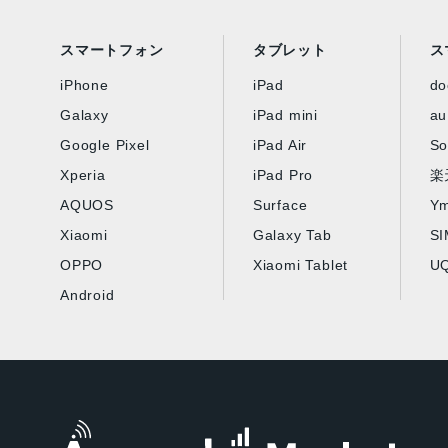
スマートフォン
タブレット
ス
iPhone
iPad
d
Galaxy
iPad mini
au
Google Pixel
iPad Air
So
Xperia
iPad Pro
楽
AQUOS
Surface
Ym
Xiaomi
Galaxy Tab
S
OPPO
Xiaomi Tablet
UQ
Android