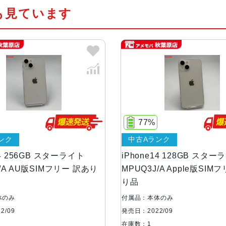
も見ています
カラー
ミッドナイト、パープル、スターライト
容量
128GB、256GB、512GB
サイズ・重さ
146.7×71.5×7.8mm ・172g
液晶
6.1インチ（対角）オールスクリー
77%
ンク
中古Aランク
防沫性能、耐水性
IEC規格60529にもとづくIP68
能、防塵性能
14 256GB スターライト
iPhone14 128GB スター
J/A AU版SIMフリー 訳あり
MPUQ3J/A Apple版SIM
り品
カメラ
12MPメイン：26mm、ƒ/1.5
レンズ、100% Focus Pixels1
体のみ
付属品：本体のみ
構成のレンズ2倍の光学ズームアウ
2/09
発売日：2022/09
在庫数：1