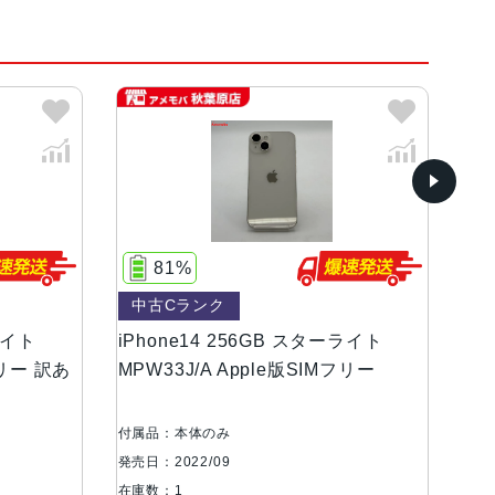
、(PRODUCT)RED、ブルー
ンOLEDディスプレイ
81%
中古Cランク
中
等級（最大水深6メートルで最大30分間）
ライト
iPhone14 256GB スターライト
iP
フリー 訳あ
MPW33J/A Apple版SIMフリー
MP
絞り値、センサーシフト光学式手ぶれ補正、7枚構成の
2MP超広角：13mm、ƒ/2.4絞り値と120°視野角、5枚
付属品：本体のみ
付属
ト、最大5倍のデジタルズーム
発売日：2022/09
発売日
在庫数：1
在庫