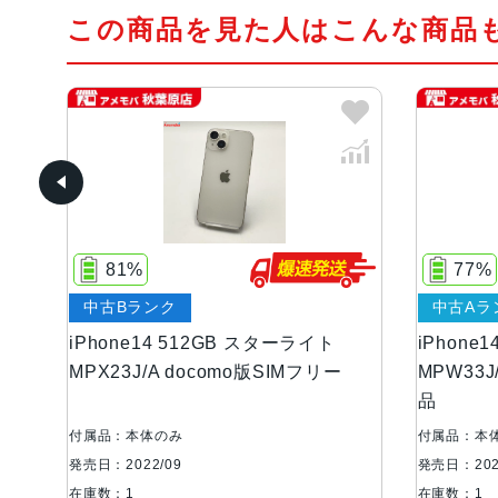
この商品を見た人はこんな商品
81%
77%
中古Bランク
中古Aラ
iPhone14 512GB スターライト
iPhone
MPX23J/A docomo版SIMフリー
MPW33
品
付属品：本体のみ
付属品：本
発売日：2022/09
発売日：202
在庫数：1
在庫数：1