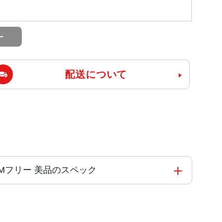
配送について
ank版SIMフリー 美品のスペック
コアと4つの高効率コアを搭載した6コアCPU5コアG