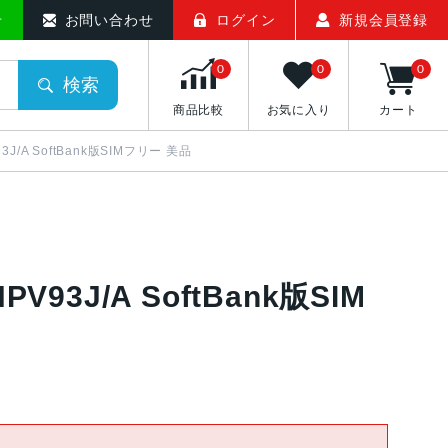
せ
お問い合わせ
ログイン
新規会員登録
0
0
0
検索
商品比較
お気に入り
カート
V93J/A SoftBank版SIMフリー 美品
 NPV93J/A SoftBank版SIM