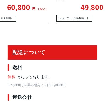
TrueDepthカメラ
12MPカメラƒ/1.9絞り値
60,800
49,80
円
（税込）
生体認証
TrueDepthカメラによる顔認識の
ク利用制限△
ネットワーク利用制限なし
発売日
2022年9月16日
配送について
送料
無料
となっております。
※5,000円未満の場合に全国一律600円
運送会社