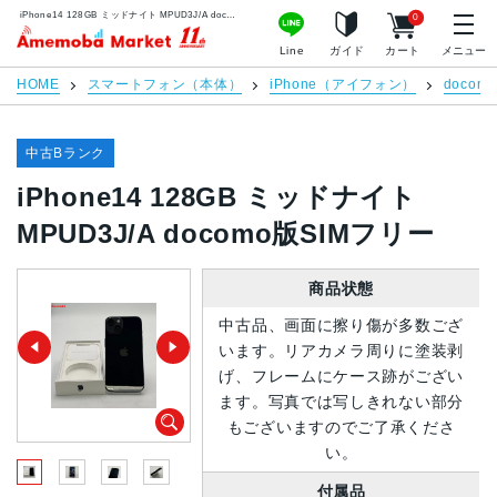
iPhone14 128GB ミッドナイト MPUD3J/A docomo版SIMフリー | 中古スマホ販売のアメモバマーケット
0
アメモバマーケット
Line
ガイド
カート
メニュー
HOME
スマートフォン（本体）
iPhone（アイフォン）
docomo
中古Bランク
iPhone14 128GB ミッドナイト
MPUD3J/A docomo版SIMフリー
商品状態
中古品、画面に擦り傷が多数ござ
います。リアカメラ周りに塗装剥
げ、フレームにケース跡がござい
ます。写真では写しきれない部分
もございますのでご了承くださ
い。
付属品