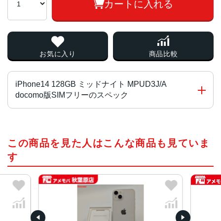
カートに入れる
お気に入り
商品比較
iPhone14 128GB ミッドナイト MPUD3J/A
docomo版SIMフリーのスペック
チップ・プロセッサー
この商品を見た人はこんな商品も見ていま
A15 Bionicチップ2つの高性能コアと4つの高効率コアを搭
載した6コアCPU5コアGPU16コアNeural Engine
す
カラー
ミッドナイト、パープル、スターライト、(PRODUCT)RE
D、ブルー
容量