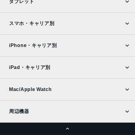
タブレット
12MPカメラƒ/1.9絞り値
Google Pixel
Xperia
生体認証
iPad
iPad mini
AQUOS
Xiaomi
スマホ・キャリア別
TrueDepthカメラによる顔認識の有効化
iPad Air
iPad Pro
発売日
OPPO
Android
docomo
au
2022年9月16日
Surface
Galaxy Tab
iPhone・キャリア別
SoftBank
楽天モバイル
Xiaomi Tablet
docomo
au
Ymobile
SIMフリー
iPad・キャリア別
SoftBank
楽天モバイル
UQmobile
au
SoftBank
Ymobile
SIMフリー
Mac/Apple Watch
docomo
Wi-Fi
UQmobile
MacBook
MacBook Air
周辺機器
MacBook Pro
iMac
ページトップへ
Apple Pencil
Keyboard
Mac mini
Mac Studio