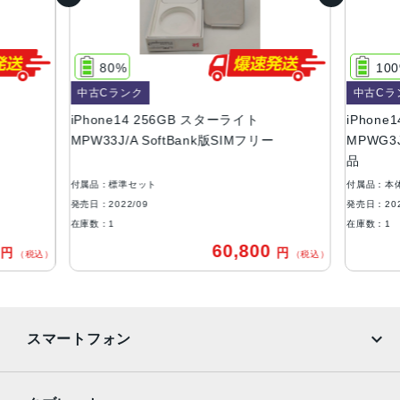
128GB、256GB、512GB
サイズ・重さ
80%
10
146.7×71.5×7.8mm ・172g
中古Cランク
中古Cラ
液晶
iPhone14 256GB スターライト
iPhone1
MPW33J/A SoftBank版SIMフリー
MPWG3J
6.1インチ（対角）オールスクリーンOLEDディスプレイ
品
防沫性能、耐水性能、防塵性能
付属品：標準セット
付属品：本
IEC規格60529にもとづくIP68等級（最大水深6メートルで
発売日：2022/09
発売日：202
最大30分間）
在庫数：1
在庫数：1
0
60,800
円
円
カメラ
（税込）
（税込）
12MPメイン：26mm、ƒ/1.5絞り値、センサーシフト光学
式手ぶれ補正、7枚構成のレンズ、100% Focus Pixels12M
P超広角：13mm、ƒ/2.4絞り値と120°視野角、5枚構成のレ
スマートフォン
ンズ2倍の光学ズームアウト、最大5倍のデジタルズーム
TrueDepthカメラ
iPhone
Galaxy