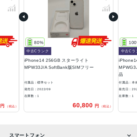
D、ブルー
容量
128GB、256GB、512GB
サイズ・重さ
80%
10
146.7×71.5×7.8mm ・172g
中古Cランク
中古Cラ
液晶
iPhone14 256GB スターライト
iPhone1
MPW33J/A SoftBank版SIMフリー
MPWG3J
6.1インチ（対角）オールスクリーンOLEDディスプレイ
品
防沫性能、耐水性能、防塵性能
付属品：標準セット
付属品：本
IEC規格60529にもとづくIP68等級（最大水深6メートルで
発売日：2022/09
発売日：202
最大30分間）
在庫数：1
在庫数：1
0
60,800
円
円
カメラ
（税込）
（税込）
12MPメイン：26mm、ƒ/1.5絞り値、センサーシフト光学
式手ぶれ補正、7枚構成のレンズ、100% Focus Pixels12M
P超広角：13mm、ƒ/2.4絞り値と120°視野角、5枚構成のレ
スマートフォン