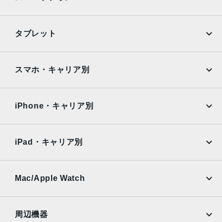
ンズ2倍の光学ズームアウト、最大5倍のデジタルズーム
TrueDepthカメラ
iPhone
Galaxy
タブレット
12MPカメラƒ/1.9絞り値
Google Pixel
Xperia
生体認証
iPad
iPad mini
AQUOS
Xiaomi
スマホ・キャリア別
TrueDepthカメラによる顔認識の有効化
iPad Air
iPad Pro
発売日
OPPO
Android
docomo
au
2022年9月16日
Surface
Galaxy Tab
iPhone・キャリア別
SoftBank
楽天モバイル
Xiaomi Tablet
docomo
au
Ymobile
SIMフリー
iPad・キャリア別
SoftBank
楽天モバイル
UQmobile
au
SoftBank
Ymobile
SIMフリー
Mac/Apple Watch
docomo
Wi-Fi
UQmobile
MacBook
MacBook Air
周辺機器