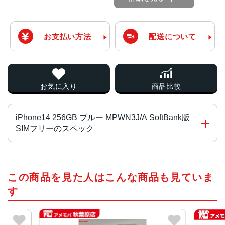
お支払い方法
配送について
お気に入り
商品比較
iPhone14 256GB ブルー MPWN3J/A SoftBank版
SIMフリーのスペック
チップ・プロセッサー
この商品を見た人はこんな商品も見ていま
A15 Bionicチップ2つの高性能コアと4つの高効率コアを搭
載した6コアCPU5コアGPU16コアNeural Engine
す
カラー
ミッドナイト、パープル、スターライト、(PRODUCT)RE