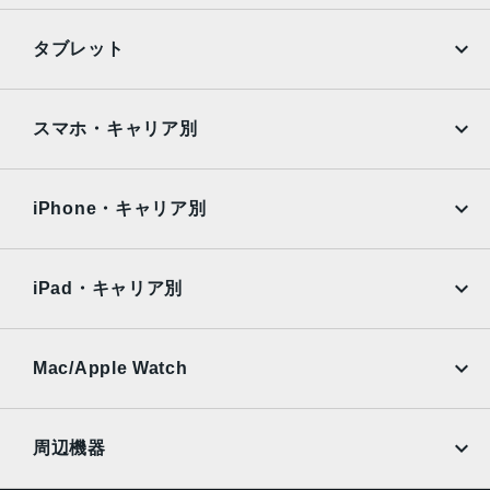
TrueDepthカメラ
iPhone
Galaxy
タブレット
12MPカメラƒ/1.9絞り値
Google Pixel
Xperia
生体認証
iPad
iPad mini
AQUOS
Xiaomi
スマホ・キャリア別
TrueDepthカメラによる顔認識の有効化
iPad Air
iPad Pro
発売日
OPPO
Android
docomo
au
2022年9月16日
Surface
Galaxy Tab
iPhone・キャリア別
SoftBank
楽天モバイル
Xiaomi Tablet
docomo
au
Ymobile
SIMフリー
iPad・キャリア別
SoftBank
楽天モバイル
UQmobile
au
SoftBank
Ymobile
SIMフリー
Mac/Apple Watch
docomo
Wi-Fi
UQmobile
MacBook
MacBook Air
周辺機器
MacBook Pro
iMac