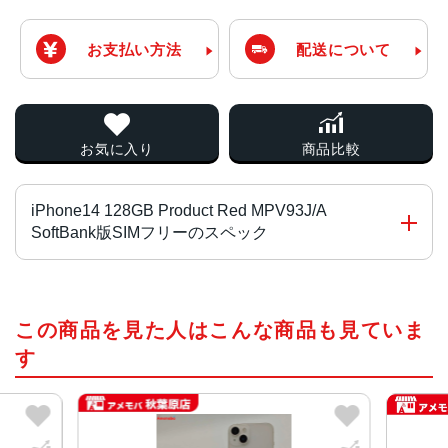
お支払い方法
配送について
お気に入り
商品比較
iPhone14 128GB Product Red MPV93J/A
SoftBank版SIMフリーのスペック
チップ・プロセッサー
この商品を見た人はこんな商品も見ていま
A15 Bionicチップ2つの高性能コアと4つの高効率コアを搭
載した6コアCPU5コアGPU16コアNeural Engine
す
カラー
ミッドナイト、パープル、スターライト、(PRODUCT)RE
D、ブルー