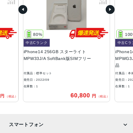
容量
128GB、256GB、512GB
サイズ・重さ
80%
10
146.7×71.5×7.8mm ・172g
中古Cランク
中古Cラ
液晶
iPhone14 256GB スターライト
iPhone1
MPW33J/A SoftBank版SIMフリー
MPWG3J
6.1インチ（対角）オールスクリーンOLEDディスプレイ
品
防沫性能、耐水性能、防塵性能
付属品：標準セット
付属品：本
IEC規格60529にもとづくIP68等級（最大水深6メートルで
発売日：2022/09
発売日：202
最大30分間）
在庫数：1
在庫数：1
0
60,800
円
円
カメラ
（税込）
（税込）
12MPメイン：26mm、ƒ/1.5絞り値、センサーシフト光学
式手ぶれ補正、7枚構成のレンズ、100% Focus Pixels12M
P超広角：13mm、ƒ/2.4絞り値と120°視野角、5枚構成のレ
スマートフォン
ンズ2倍の光学ズームアウト、最大5倍のデジタルズーム