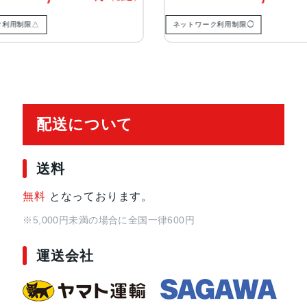
生体認証
TrueDepthカメラによる顔認識の
△
ネットワーク利用制限◯
発売日
2022年9月16日
配送について
送料
無料
となっております。
※5,000円未満の場合に全国一律600円
運送会社