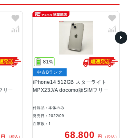
、(PRODUCT)RED、ブルー
ンOLEDディスプレイ
81%
77%
中古Bランク
中古Aラ
等級（最大水深6メートルで最大30分間）
iPhone14 512GB スターライト
iPhone
MPX23J/A docomo版SIMフリー
MPW33J
品
絞り値、センサーシフト光学式手ぶれ補正、7枚構成の
2MP超広角：13mm、ƒ/2.4絞り値と120°視野角、5枚
付属品：本体のみ
付属品：本体
ト、最大5倍のデジタルズーム
発売日：2022/09
発売日：2022
在庫数：1
在庫数：1
68,800
円
込）
（税込）