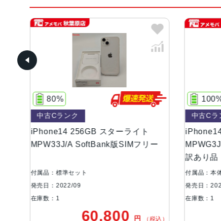
80%
100%
中古Cランク
中古Cランク
iPhone14 256GB スターライト
iPhone14 256G
MPW33J/A SoftBank版SIMフリー
MPWG3J/A So
訳あり品
付属品：標準セット
付属品：本体のみ
発売日：2022/09
発売日：2022/09
在庫数：1
在庫数：1
60,800
5
円
（税込）