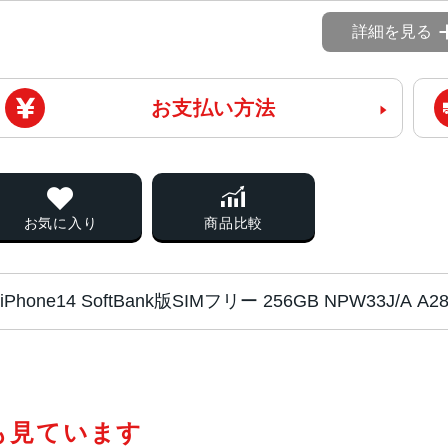
詳細を見る
お支払い方法
お気に入り
商品比較
iPhone14 SoftBank版SIMフリー 256GB NPW33J/A 
チップ・プロセッ
A15 Bionicチップ2つの高性能
サー
PU16コアNeural Engine
も見ています