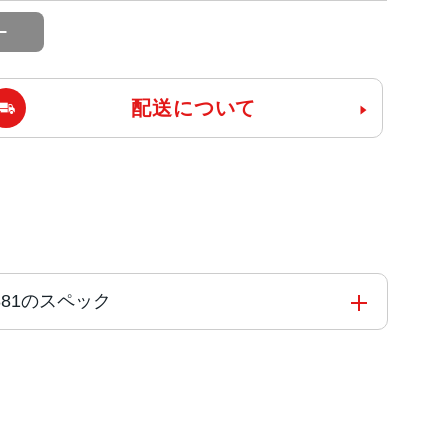
配送について
A2881のスペック
コアと4つの高効率コアを搭載した6コアCPU5コアG