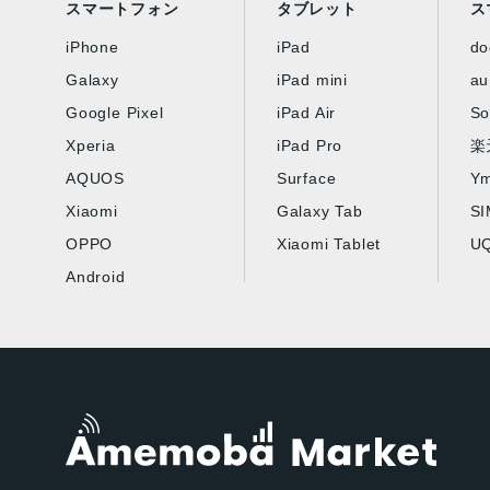
スマートフォン
タブレット
ス
iPhone
iPad
d
Galaxy
iPad mini
au
Google Pixel
iPad Air
So
Xperia
iPad Pro
楽
AQUOS
Surface
Ym
Xiaomi
Galaxy Tab
S
OPPO
Xiaomi Tablet
UQ
Android