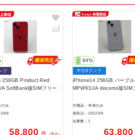
カラー
ミッドナイト、パープル、スターライト
容量
128GB、256GB、512GB
サイズ・重さ
146.7×71.5×7.8mm ・172g
液晶
6.1インチ（対角）オールスクリー
84%
中古Bランク
防沫性能、耐水性
IEC規格60529にもとづくIP68
能、防塵性能
B Product Red
iPhone14 256GB パープル
ftBank版SIMフリー
MPW93J/A docomo版SIMフリー
カメラ
12MPメイン：26mm、ƒ/1.5
レンズ、100% Focus Pixels1
付属品：本体のみ
構成のレンズ2倍の光学ズームアウ
発売日：2022/09
在庫数：1
TrueDepthカメラ
12MPカメラƒ/1.9絞り値
8,800
63,800
円
円
（税込）
（税